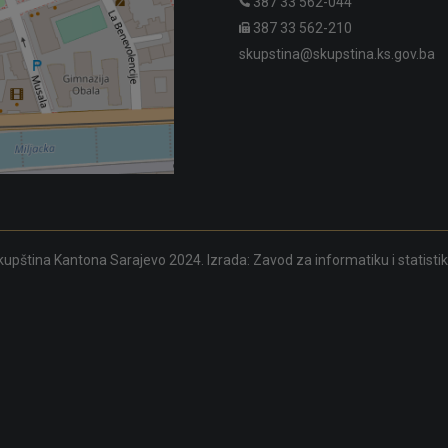
387 33 562-044
387 33 562-210
skupstina@skupstina.ks.gov.ba
upština Kantona Sarajevo 2024. Izrada:
Zavod za informatiku i statisti