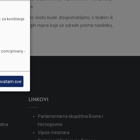
asilje prijavljeno.
a dijete/djecu, što često bude zloupotrebljeno, s teškim ili
 za korištenje
 da se, pored drugih mjera koje se odrede prema nasilniku,
e.com/privacy -
hvatam sve
LINKOVI
Parlamentarna skupština Bosne i
dina
Hercegovine
Vijeće ministara