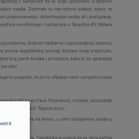
 zajednica s namjerom da se bolje upoznamo s njihovim
vidom nasilja. Zanimale su nas njihove prakse, mjere, te
m prepoznavanja i detektovanja nasilja, ali i postupanje,
dsjednica ove Komisije i zastupnica u Skupštini KS Vildana
vog problema, dodirnim tačkama i uspostavljanju sistema,
e prema skupštinskoj komisiji dostave svoje preporuke,
eđeni broj jasnih koraka i procedura, kako bi se ujednačilo
 porodici.
ktujemo prepreke, te da na efikasan način usmjerimo naše
 i izbjeglice KS Enda Pavić Pečenković, ministar unutrašnjih
jezinović koja vodi “Sigurnu kuću”.
dgovoriti zadacima na terenu, u svim slučajevima nasilja u
nosti
ili
tragičnijim ishodima. Zajednička je ocjena da se veća pažnja