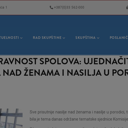
ića 1
+387(0)33 562-000
VNA
GACIJA
TUELNOSTI
RAD SKUPŠTINE
SKUPŠTINA
POSLANIČ
RAVNOST SPOLOVA: UJEDNAČI
 NAD ŽENAMA I NASILJA U PO
Sve prisutnije nasilje nad ženama i nasilje u porodici,
bila je tema danas održane tematske sjednice Komisij