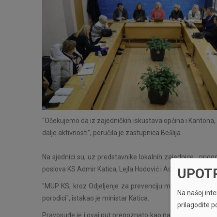
“Očekujemo da iz zajedničkih iskustava općina i Kantona
dalje aktivnosti”, poručila je zastupnica Bešlija.
Na sjednici su, uz predstavnike lokalnih zajednice, prigodn
poslova KS Admir Katica, Lejla Hodović i Adnan Kadribašić
UPOT
"MUP KS, kroz Odjeljenje za prevenciju maloljetničkog pre
Na našoj inter
porodici", istakao je ministar Katica.
prilagodite p
Pravosuđe je i ovaj put prepoznato kao najslabija karika u 