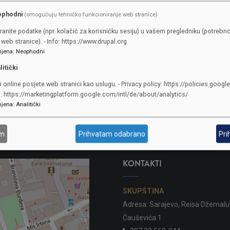
nužnost zakonskog uspostavljanja procjene rizika, u slučajevima kada je n
ophodni
(omogućuju tehničko funkcioniranje web stranice)
žrtve nasilja jer izrečena mjera neprilaska nasilnika žrtvi se ne odnosi n
ranite podatke (npr. kolačić za korisničku sesiju) u vašem pregledniku (potrebno
lasila je ministrica Pavić Pečenković, te dodala da je neophodno uvesti
web stranice). - Info: https://www.drupal.org
jena
:
Neophodni
ana za dijete/djecu.
litički
i online posjete web stranici kao uslugu. - Privacy policy: https://policies.googl
o: https://marketingplatform.google.com/intl/de/about/analytics/
jena
:
Analitički
am
Prihvatam odabrano
Pri
KONTAKTI
SKUPŠTINA
Adresa: Sarajevo, Reisa Džemalu
Čauševića 1