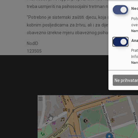
treba usmjeriti na psihosocijalni tretman nasilnika, te na 
Ne
"Potrebno je sistemski zaštiti djecu, koja su svjedoci ili 
Poh
kobnim posljedicama za žrtvu, ali i za dijete/djecu", nag
ove 
Nam
obavezno izrekne mjeru obaveznog psihosocijalnog tretm
Ana
NodID
Prat
123505
Inf
Nam
Ne prihvat