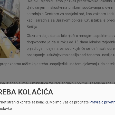
“Na ovu sjednicu smo pozvali predstavnike lokalnih
djelovanjem i iskustvima prilikom suočavanja s ovim 
saradnja s Centrom za socijalni rad, kao važnom kariko
kao i saradnja sa Upravom policije KS”, istakla je pre
Bešlija.
Obzirom da je danas bilo riječi o mnogim aspektima o
dogovoreno je da u roku od 15 dana lokalne zajednic
prijedloge i ideje na osnovu kojih će se definisati odr
postupanje u slučajevima nasilja nad ženama i nasilja u
, prepoznamo tačke koje treba unaprijediti u našem djelovanju, da dete
a izlaganja imali i ministrica za rad, socijalnu politiku, raseljena lica
 iz Gender centra Federacije BIH, te izvršna direktorica FLD Jasminka Mu
REBA KOLAČIĆA
stupništva, nasilja u porodici i rad policije u zajednici, spremno je o
net stranici koriste se kolačići.
Molimo Vas da pročitate
Pravila o privat
ostavke.
tretiranju i kaznenoj politici prema počiniocima nasilja, pa i onih s naj