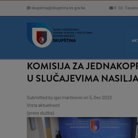
Skip
skupstina@skupstina.ks.gov.ba
R. Dž. Čaušev
to
main
content
GLA
NAVI
AK
KOMISIJA ZA JEDNAKOP
U SLUČAJEVIMA NASILJA
Submitted by
igor.martinovic
on 5, Dec 2023
Vrsta aktuelnosti
(press služba)