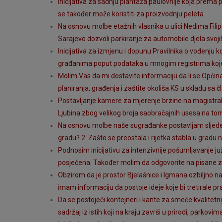
Inicijativa za sadnju plantaža paulovnije koja prema 
se također može koristiti za proizvodnju peleta
Na osnovu molbe etažnih vlasnika u ulici Nedima Fili
Sarajevo dozvoli parkiranje za automobile djela svoji
Inicijativa za izmjenu i dopunu Pravilnika o vođenju
građanima poput podataka u mnogim registrima koje 
Molim Vas da mi dostavite informaciju da li se Općin
planiranja, građenja i zaštite okoliša KS u skladu sa
Postavljanje kamere za mjerenje brzine na magistraln
Ljubina zbog velikog broja saobračajnih usesa na tom 
Na osnovu molbe naše sugrađanke postavljam sljedeća
gradu? 2. Zašto se preostala i rijetka stabla u gradu 
Podnosim inicijativu za intenzivnije pošumljavanje j
posječena. Također molim da odgovorite na pisane zah
Obzirom da je prostor Bjelašnice i Igmana ozbiljno n
imam informaciju da postoje ideje koje bi tretirale 
Da se postojeći kontejneri i kante za smeće kvalitetnije
sadržaj iz istih koji na kraju završi u prirodi, parkovi