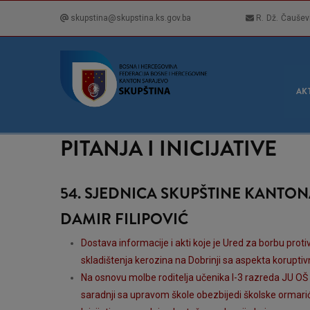
Skip
skupstina@skupstina.ks.gov.ba
R. Dž. Čaušev
to
main
content
GLA
NAVI
AK
PITANJA I INICIJATIVE
54. SJEDNICA SKUPŠTINE KANTO
DAMIR FILIPOVIĆ
Dostava informacije i akti koje je Ured za borbu proti
skladištenja kerozina na Dobrinji sa aspekta koruptivn
Na osnovu molbe roditelja učenika I-3 razreda JU OŠ
saradnji sa upravom škole obezbijedi školske ormariće