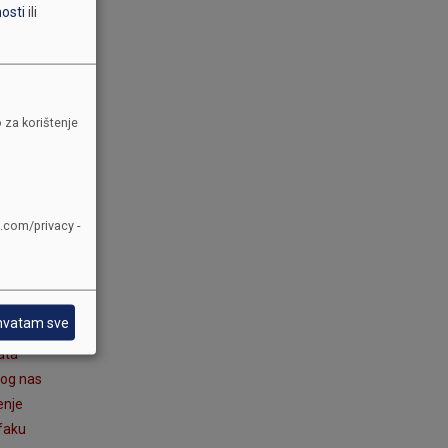
 djece sa
nosti
ili
 etažni
 za korištenje
osoba sa
up
e.com/privacy -
 i mjesne
p
hvatam sve
ata
vog nas
enje
 faku