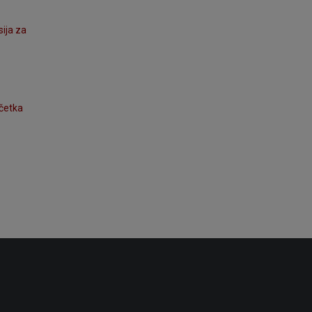
ija za
očetka