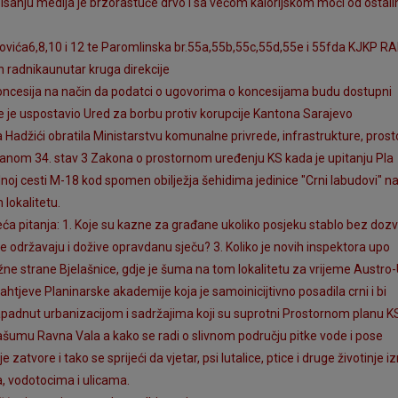
pisanju medija je brzorastuće drvo i sa većom kalorijskom moći od ostalih
povića6,8,10 i 12 te Paromlinska br.55a,55b,55c,55d,55e i 55fda KJKP R
h radnikaunutar kruga direkcije
 koncesija na način da podatci o ugovorima o koncesijama budu dostupni
je uspostavio Ured za borbu protiv korupcije Kantona Sarajevo
a Hadžići obratila Ministarstvu komunalne privrede, infrastrukture, pros
 članom 34. stav 3 Zakona o prostornom uređenju KS kada je upitanju Pla
oj cesti M-18 kod spomen obilježja šehidima jedinice "Crni labudovi" na
lokalitetu.
 pitanja: 1. Koje su kazne za građane ukoliko posjeku stablo bez dozv
ne održavaju i dožive opravdanu sječu? 3. Koliko je novih inspektora upo
užne strane Bjelašnice, gdje je šuma na tom lokalitetu za vrijeme Austro
tjeve Planinarske akademije koja je samoinicijtivno posadila crni i bi
apadnut urbanizacijom i sadržajima koji su suprotni Prostornom planu KS
prašumu Ravna Vala a kako se radi o slivnom području pitke vode i pose
 zatvore i tako se sprijeći da vjetar, psi lutalice, ptice i druge životinje i
ma, vodotocima i ulicama.