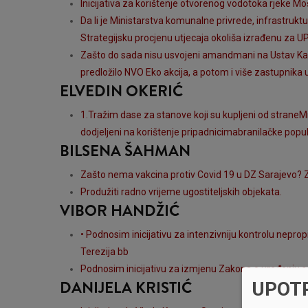
Inicijativa za korištenje otvorenog vodotoka rjeke 
Da li je Ministarstva komunalne privrede, infrastruktu
Strategijsku procjenu utjecaja okoliša izrađenu za UP
Zašto do sada nisu usvojeni amandmani na Ustav Kan
predložilo NVO Eko akcija, a potom i više zastupnika u
ELVEDIN OKERIĆ
1.Tražim dase za stanove koji su kupljeni od straneM
dodjeljeni na korištenje pripadnicimabranilačke popul
BILSENA ŠAHMAN
Zašto nema vakcina protiv Covid 19 u DZ Sarajevo? Z
Produžiti radno vrijeme ugostiteljskih objekata.
VIBOR HANDŽIĆ
• Podnosim inicijativu za intenzivniju kontrolu neprop
Terezija bb
Podnosim inicijativu za izmjenu Zakona o uređenju 
DANIJELA KRISTIĆ
UPOT