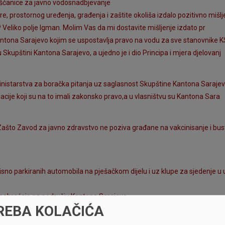
Mošćanice za javno vodosnadbjevanje
re, prostornog uređenja, građenja i zaštite okoliša izdalo pozitivno mišlj
 Veliko polje Igman. Molim Vas da mi dostavite mišljenje izdato pr
tona Sarajevo kojim se uspostavlja pravo na vodu za sve stanovnike KS
 Skupštini Kantona Sarajevo, a ujedno je i dio Principa i mjera djelovanj
inistarstva za boračka pitanja uz saglasnost Skupštine Kantona Sarajev
acije koji su na to imali zakonsko pravo,a u vlasništvu su Kantona Sara
ašto Zavod za javno zdravstvo ne poziva građane na vakcinisanje i bus
isno parkiranih automobila na pješačkom dijelu i uz klupe za sjedenje u u
saobraćaja na području Kantona Sarajevo.
REBA KOLAČIĆA