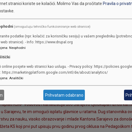
ravni okvir koji će regulisati pravo na prioritetno zapošljavanje roditelja
net stranici koriste se kolačići.
Molimo Vas da pročitate
Pravila o privat
ostavke.
rumskim prostorijama u 2021. godini. Ovaj kvar i izlijevanje kanalizacije
d. za izvršenje hitne popravke i za to imaju sredstva na računu z
ophodni
(omogućuju tehničko funkcioniranje web stranice)
ulici Čobanija kod JU Djeca Sarajeva "Makovi"
ranite podatke (npr. kolačić za korisničku sesiju) u vašem pregledniku (potrebno
nja djece sa poteškoćama u razvoju i njihovih porodica, kao i porodica 
web stranice). - Info: https://www.drupal.org
upovine stanova ili gradnje kuća, te u vidu olakšica za pribavljanje p
jena
:
Neophodni
io svakoj stomatološkoj službi na nivou Ustanove, te da iste imaju prist
litički
i online posjete web stranici kao uslugu. - Privacy policy: https://policies.googl
o: https://marketingplatform.google.com/intl/de/about/analytics/
jena
:
Analitički
i domaćinstava podnosili Općinskom načelniku i Službi za civilnu zaštitu
nim zgradama i pomoćnim objektima, privrednim i općinskim objektima, 
am
Prihvatam odabrano
Pri
ti isplati KJKP Vodovod i kanalizacija doo Sarajevo cjelokupan iznos kam
u Sarajevu, te im omogući isplatu glavnice u ratama. Dug stanovnika o
tarstvu za nauku, visoko obrazovanje i mlade Kantona Sarajevo za donoš
udžeta KS koji prvi put upisuju prvu godinu prvog ciklusa na Pedagoškom