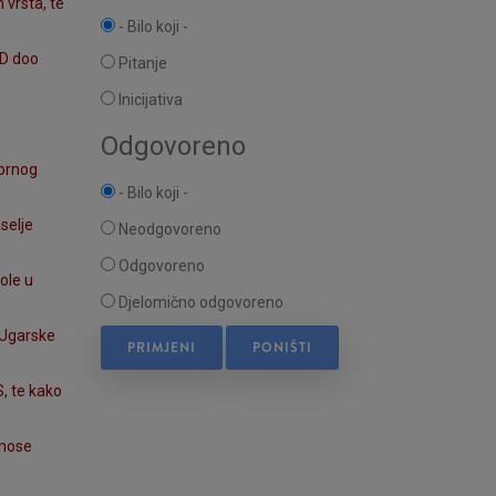
 vrsta, te
- Bilo koji -
AD doo
Pitanje
Inicijativa
Odgovoreno
tornog
- Bilo koji -
selje
Neodgovoreno
Odgovoreno
ole u
Djelomično odgovoreno
-Ugarske
, te kako
znose