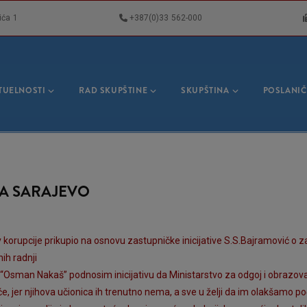
ića 1
+387(0)33 562-000
VNA
GACIJA
TUELNOSTI
RAD SKUPŠTINE
SKUPŠTINA
POSLANIČ
NA SARAJEVO
v korupcije prikupio na osnovu zastupničke inicijative S.S.Bajramović o z
ih radnji
 “Osman Nakaš” podnosim inicijativu da Ministarstvo za odgoj i obrazov
, jer njihova učionica ih trenutno nema, a sve u želji da im olakšamo p