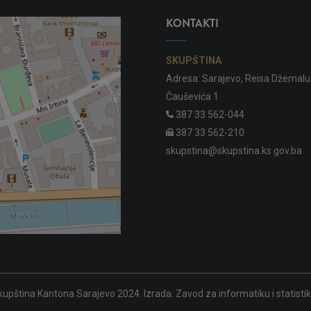
KONTAKTI
SKUPŠTINA
Adresa: Sarajevo, Reisa Džemalu
Čauševića 1
387 33 562-044
387 33 562-210
skupstina@skupstina.ks.gov.ba
upština Kantona Sarajevo 2024. Izrada:
Zavod za informatiku i statisti