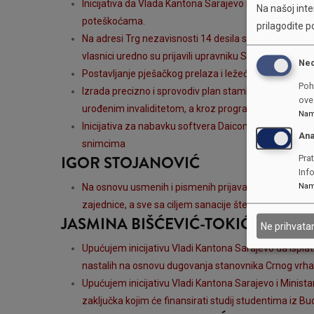
Inicijativa da Vlada Kantona Sarajevo izradi i donese p
Na našoj inter
poteškoćama.
prilagodite p
Na adresi Trg nezavisnosti 14 desila se poplava u pod
vlasnici uredno su prijavili upravniku Sarajevostan d.
Ne
Postavljanje pješačkog prelaza i ležećeg policajca u 
Poh
Izrada precizno i sprovodiv plan stambenog zbrinjava
ove 
urođenim invaliditetom, a kroz programe olakšavanja k
Nam
Inicijativa za nabavku softvera Daicom koji bi omoguć
Ana
snimcima
IGOR STOJANOVIĆ
Prat
Inf
Nam
Na osnovu usmenih i pismenih prijava koje su vlasnic
zajednice, a sve sa ciljem sanacije štete na stambe
JASMINA BIŠĆEVIĆ-TOKIĆ
Ne prihvat
Upućujem inicijativu Vladi Kantona Sarajevo da ispla
nastalih na osnovu dugovanja stanovnika Crnog vrha 
Upućujem inicijativu Vladi Kantona Sarajevo i Minis
zaključka kojim će finansirati studij studentima iz B