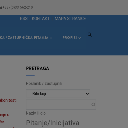
+387(0)33 562-210
RSS
|
KONTAKTI
|
MAPA STRANICE
KA / ZASTUPNIČKA PITANJA
PROPISI
PRETRAGA
Poslanik / zastupnik
akonitosti
Naziv ili dio
anje u
Pitanje/Inicijativa
oče