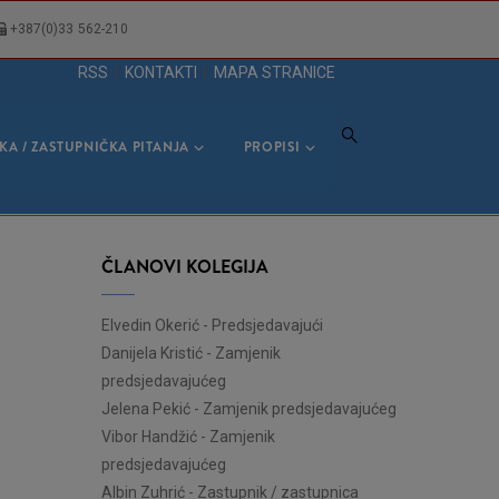
+387(0)33 562-210
RSS
|
KONTAKTI
|
MAPA STRANICE
KA / ZASTUPNIČKA PITANJA
PROPISI
ČLANOVI KOLEGIJA
Elvedin Okerić
-
Predsjedavajući
Danijela Kristić
-
Zamjenik
predsjedavajućeg
Jelena Pekić
-
Zamjenik predsjedavajućeg
Vibor Handžić
-
Zamjenik
predsjedavajućeg
Albin Zuhrić
-
Zastupnik / zastupnica