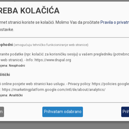
Član 18.
REBA KOLAČIĆA
net stranici koriste se kolačići.
Molimo Vas da pročitate
Pravila o privat
ostavke.
edanput između dva zasjedanja Skupštine.
, a u slučaju njegove spriječenosti, jedan od njegovih zamjenika, prema
ophodni
(omogućuju tehničko funkcioniranje web stranice)
ednicu Skupštine, prisustvuje predsjednik Vlade ili ovlašteni predstavni
ranite podatke (npr. kolačić za korisničku sesiju) u vašem pregledniku (potrebno
web stranice). - Info: https://www.drupal.org
jena
:
Neophodni
stiti zahtjev, mogu prisustvovati poslanici/zastupnici u Skupštini bez p
litički
a u Skupštini Kantona Sarajevo.
i online posjete web stranici kao uslugu. - Privacy policy: https://policies.googl
o: https://marketingplatform.google.com/intl/de/about/analytics/
jena
:
Analitički
Član 19.
avlja klubovima poslanika/zastupnika i neovisnim poslanicima radi info
am
Prihvatam odabrano
Pri
a sjednicama Kolegija.