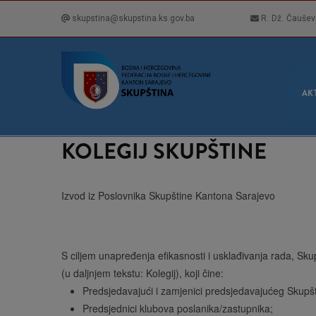
Skip
skupstina@skupstina.ks.gov.ba
R. Dž. Čaušev
to
main
content
GLA
NAVI
AK
KOLEGIJ SKUPŠTINE
Izvod iz Poslovnika Skupštine Kantona Sarajevo
S ciljem unapređenja efikasnosti i usklađivanja rada, Sku
(u daljnjem tekstu: Kolegij), koji čine:
Predsjedavajući i zamjenici predsjedavajućeg Skupš
Predsjednici klubova poslanika/zastupnika;