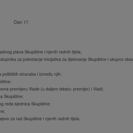
Član 17.
dnog plana Skupštine i njenih radnih tijela;
stupnika za pokretanje inicijativa za djelovanje Skupštine i ukupno obav
političkih stranaka i između njih;
pštine;
ema premijeru Vlade (u daljem tekstu: premijer) i Vladi;
ica Skupštine;
og reda sjednica Skupštine;
ine;
evo za rad Skupštine i njenih radnih tijela.