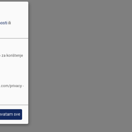
nosti
ili
k
 za korištenje
rava
e.com/privacy -
rmisanja.
hvatam sve