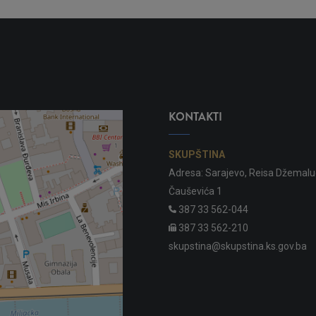
KONTAKTI
SKUPŠTINA
Adresa: Sarajevo, Reisa Džemalu
Čauševića 1
387 33 562-044
387 33 562-210
skupstina@skupstina.ks.gov.ba