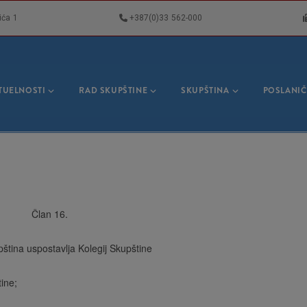
ića 1
+387(0)33 562-000
VNA
GACIJA
TUELNOSTI
RAD SKUPŠTINE
SKUPŠTINA
POSLANIČ
Član 16.
pština uspostavlja Kolegij Skupštine
tine;