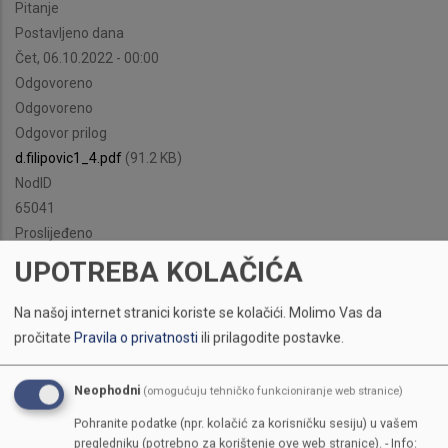
Pitanje
Postavljeno dana
Čet, 06.10.2022 - 00:00
Odgovoreno
Odgovoreno
Odgovor prilog
d.filipovic1_4.pdf
(91.2 KB)
NodID
65041
Proslijeđeno
URED ZA BORBU PROTIV KORUPCIJE I KONTROLU KVALITETA
UPOTREBA KOLAČIĆA
Na našoj internet stranici koriste se kolačići.
Molimo Vas da
pročitate
Pravila o privatnosti
ili prilagodite postavke.
Neophodni
(omogućuju tehničko funkcioniranje web stranice)
Pohranite podatke (npr. kolačić za korisničku sesiju) u vašem
pregledniku (potrebno za korištenje ove web stranice). - Info: