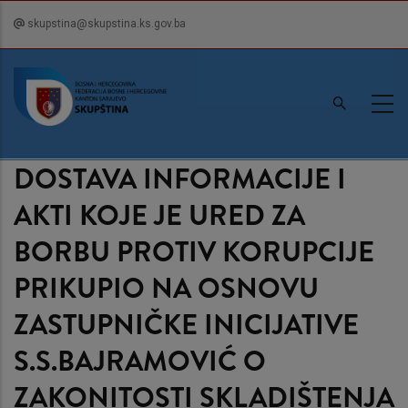
Skip
skupstina@skupstina.ks.gov.ba
to
main
content
DOSTAVA INFORMACIJE I
AKTI KOJE JE URED ZA
BORBU PROTIV KORUPCIJE
PRIKUPIO NA OSNOVU
ZASTUPNIČKE INICIJATIVE
S.S.BAJRAMOVIĆ O
ZAKONITOSTI SKLADIŠTENJA