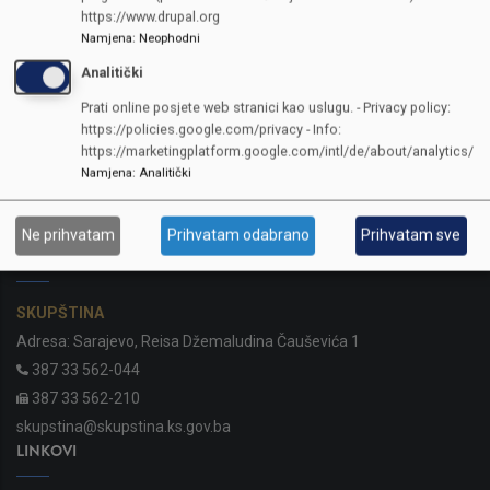
https://www.drupal.org
Namjena
:
Neophodni
Analitički
Prati online posjete web stranici kao uslugu. - Privacy policy:
https://policies.google.com/privacy - Info:
https://marketingplatform.google.com/intl/de/about/analytics/
Namjena
:
Analitički
Ne prihvatam
Prihvatam odabrano
Prihvatam sve
KONTAKTI
SKUPŠTINA
Adresa: Sarajevo, Reisa Džemaludina Čauševića 1
387 33 562-044
387 33 562-210
skupstina@skupstina.ks.gov.ba
LINKOVI