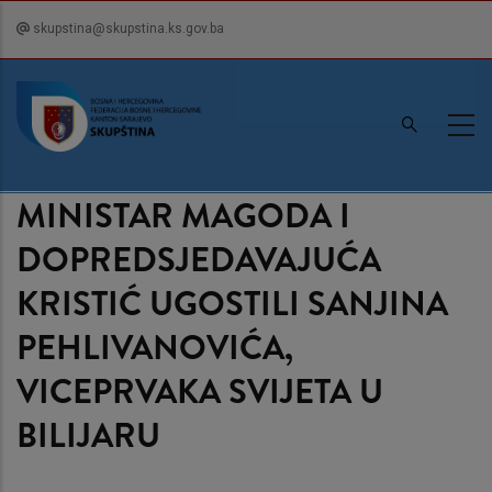
Skip
skupstina@skupstina.ks.gov.ba
to
main
content
MINISTAR MAGODA I
DOPREDSJEDAVAJUĆA
KRISTIĆ UGOSTILI SANJINA
PEHLIVANOVIĆA,
VICEPRVAKA SVIJETA U
BILIJARU