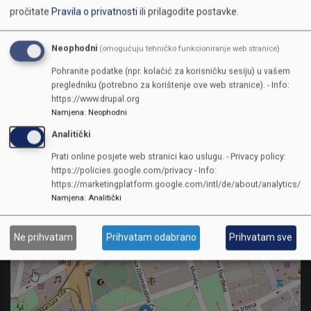
pročitate
Pravila o privatnosti
ili prilagodite postavke.
Pehlivanović se zahvalio na prijemu i podršci, izraživši želju da se u
Sarajevu u narednom periodu organizuje međunarodni turnir u
bilijaru, što bi doprinijelo popularizaciji ovog sporta u Bosni i
Neophodni
(omogućuju tehničko funkcioniranje web stranice)
Hercegovini.
Pohranite podatke (npr. kolačić za korisničku sesiju) u vašem
pregledniku (potrebno za korištenje ove web stranice). - Info:
https://www.drupal.org
Namjena
:
Neophodni
Analitički
NodID
123325
Prati online posjete web stranici kao uslugu. - Privacy policy:
https://policies.google.com/privacy - Info:
https://marketingplatform.google.com/intl/de/about/analytics/
Namjena
:
Analitički
Ne prihvatam
Prihvatam odabrano
Prihvatam sve