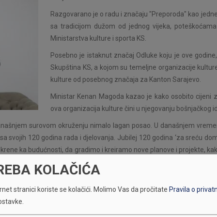
Razgovarano je o radu i značaju "Preporoda" kao jedne o
sa tradicijom dužom od jednog vijeka, poteškoćama 
Ministarstva kulture i sporta KS.
Posebno je istaknut značaj Odluke koju je ove godine,
Skupština KS, a kojom su temeljne organizacije kultu
kulture od posebnog značaja za Kanton Sarajevo.
Ministar Kenan Magoda kazao je kako osobito cijeni z
ova organizacija kulture čini u njegovanju bošnjačkog ide
 u današnjem surovom okruženju nimalo lagan posao. U današnjem vremen
 sa svojih 120 godina rada i djelovanja. Jubilej 120 godina ‘za sreću doma
e okrene ka budućnosti, da gradimo i kreiramo nove planove i projekte, kak
 će na tom putu, resorno ministarstvo "Preporodu" biti pouzdan partner.
REBA KOLAČIĆA
a se samo udruženim nastojanjima i saradnjom, ukupnost našeg društva m
net stranici koriste se kolačići.
Molimo Vas da pročitate
Pravila o privat
up i odnos, Ministarstvo kulture i sporta Kantona Sarajevo smatramo na
ostavke.
ko je našu temeljnu zadaću stihom definirao jedan od naših osnivača i 