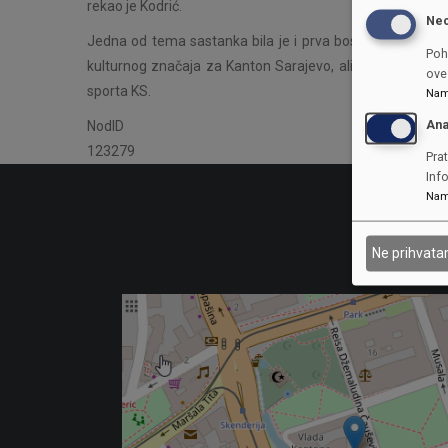
rekao je Kodrić.
Ne
Jedna od tema sastanka bila je i prva bosanskohercegovač
Poh
kulturnog značaja za Kanton Sarajevo, ali i BiH. Inicijato
ove 
sporta KS.
Nam
Ana
NodID
123279
Prat
Inf
Nam
Ne prihvat