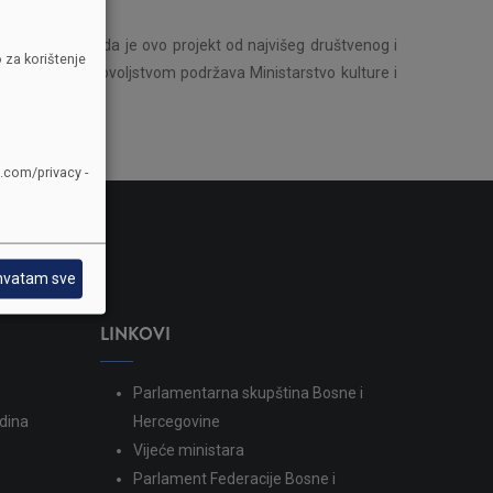
 Ocijenjeno je da je ovo projekt od najvišeg društvenog i
 za korištenje
rod", koji sa zadovoljstvom podržava Ministarstvo kulture i
e.com/privacy -
hvatam sve
LINKOVI
Parlamentarna skupština Bosne i
dina
Hercegovine
Vijeće ministara
Parlament Federacije Bosne i