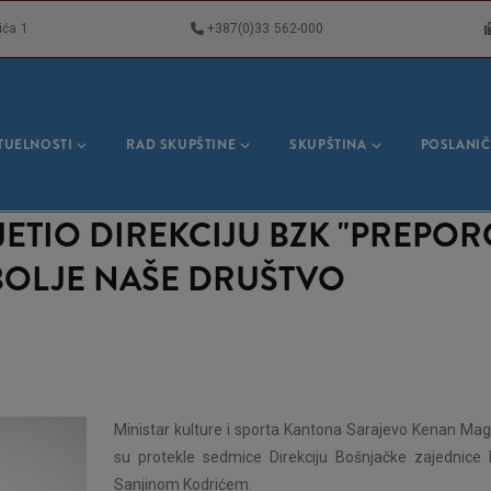
ića 1
+387(0)33 562-000
VNA
GACIJA
TUELNOSTI
RAD SKUPŠTINE
SKUPŠTINA
POSLANIČ
ETIO DIREKCIJU BZK "PREPO
BOLJE NAŠE DRUŠTVO
Ministar kulture i sporta Kantona Sarajevo Kenan Magod
su protekle sedmice Direkciju Bošnjačke zajednice 
Sanjinom Kodrićem.