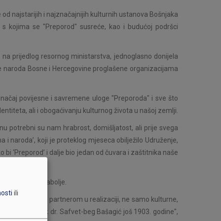
d najstarijih i najznačajnijih kulturnih ustanova Bošnjaka
s kojima se "Preporod" susreće, kao i budućoj podršci
 na prijedlog resornog ministarstva, jednoglasno donijela
re naroda Bosne i Hercegovine proglašene organizacijama
načaj povijesne i savremene uloge "Preporoda" i sve što
ntiteta, ali i obogaćivanju kulturnog života u našoj zemlji.
u potrebni su nam hrabrost, domišljatost, ali prije svega
 i naroda’, koji je proteklog mjeseca obilježilo Udruženje,
o bi ‘Preporod’ i dalje bio jedan od čuvara i zaštitnika naše
ože mijenjati nabolje.
nosti
ili
šim pouzdanim partnerom u realizaciji, ne samo kulturne,
prvi predsjednik dr. Safvet-beg Bašagić još 1903. godine",