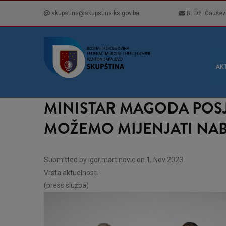
Skip
skupstina@skupstina.ks.gov.ba
R. Dž. Čaušev
to
main
content
GLA
NAVI
AK
MINISTAR MAGODA POSJ
MOŽEMO MIJENJATI NA
Submitted by
igor.martinovic
on 1, Nov 2023
Vrsta aktuelnosti
(press služba)