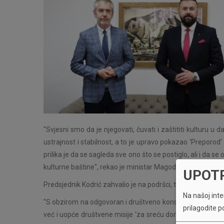
"Svjesni smo da je njegovati, čuvati i zaštititi kulturu
ustrajnost i stabilnost, a to je upravo pokazao ‘Preporod’
prilika je da se sagleda sve ono što se postiglo, ali i da s
kulturne baštine", rekao je ministar Magoda, dodavši kako
UPOT
Predsjednik Kodrić zahvalio je na podršci, te naglasio d
Na našoj inter
"S obzirom na odgovoran i društveno konstruktivan prist
prilagodite p
već i uopće društvene misije ‘za sreću doma i naroda’, ka