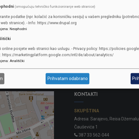
ophodni
(omogućuju tehničko funkcioniranje web stranice)
ka kraljevska opera "Tvrtko, kralj bosanski", čije su pripreme u toku.
ranite podatke (npr. kolačić za korisničku sesiju) u vašem pregledniku (potrebno
r projekta i nosilac izrade opernog libreta i kompozicije je BZK "Prepo
web stranice). - Info: https://www.drupal.org
jena
:
Neophodni
litički
i online posjete web stranici kao uslugu. - Privacy policy: https://policies.googl
o: https://marketingplatform.google.com/intl/de/about/analytics/
jena
:
Analitički
am
Prihvatam odabrano
Pri
KONTAKTI
SKUPŠTINA
Adresa: Sarajevo, Reisa Džemalu
Čauševića 1
387 33 562-044