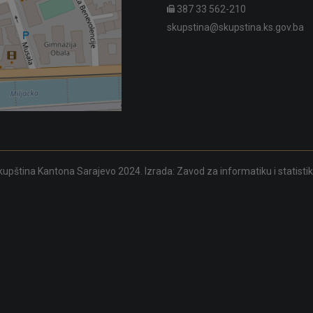
387 33 562-210
skupstina@skupstina.ks.gov.ba
upština Kantona Sarajevo 2024. Izrada:
Zavod za informatiku i statisti