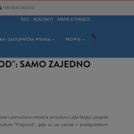
+387(0)33 562-210
RSS
|
KONTAKTI
|
MAPA STRANICE
KA / ZASTUPNIČKA PITANJA
PROPISI
ROD": SAMO ZAJEDNO
a i pomoćnica ministra za kulturu Lejla Mujkić, posjetili
kulture "Preporod", gdje su se sastali s predsjednikom