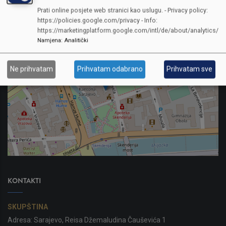
Prati online posjete web stranici kao uslugu. - Privacy policy:
https://policies.google.com/privacy - Info:
https://marketingplatform.google.com/intl/de/about/analytics/
Namjena
:
Analitički
Ne prihvatam
Prihvatam odabrano
Prihvatam sve
KONTAKTI
SKUPŠTINA
Adresa: Sarajevo, Reisa Džemaludina Čauševića 1