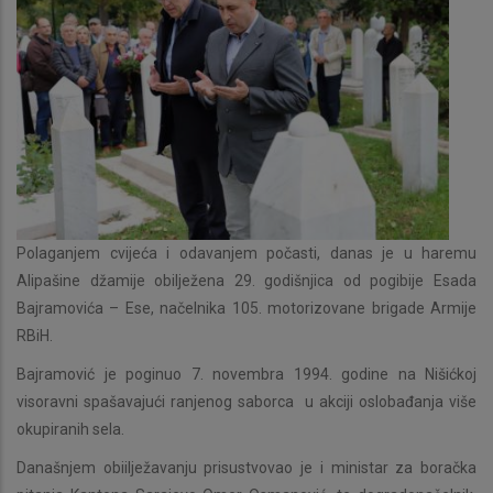
Polaganjem cvijeća i odavanjem počasti, danas je u haremu
Alipašine džamije obilježena 29. godišnjica od pogibije Esada
Bajramovića – Ese, načelnika 105. motorizovane brigade Armije
RBiH.
Bajramović je poginuo 7. novembra 1994. godine na Nišićkoj
visoravni spašavajući ranjenog saborca u akciji oslobađanja više
okupiranih sela.
Današnjem obiilježavanju prisustvovao je i ministar za boračka