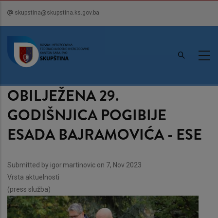
Skip
skupstina@skupstina.ks.gov.ba
to
main
content
OBILJEŽENA 29.
GODIŠNJICA POGIBIJE
ESADA BAJRAMOVIĆA - ESE
Submitted by
igor.martinovic
on 7, Nov 2023
Vrsta aktuelnosti
(press služba)