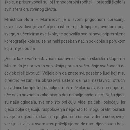
škole, a prisustvovali su joj i mnogobrojni roditelji i prijatelji škole iz
svih sfera društvenog života.
Ministrica Hota – Muminović je u svom prigodnom obraćanju
izrazila zadovoljstvo što je na istom mjestu lijepim povodom, prije
svega, s učenicima ove škole, te pohvalila sve njihove pripremljene
koreografije koje su se na neki poseban način poklopile s porukom
koju im je uputila.
„Vidite kako vaši nastavnici i nastavnice sjede u školskim klupama.
Mislim da je upravo to najvažnija poruka večerašnje svečanosti da
čovjek cijeli život uči. Voljela bih da znate svi, posebno ljudi koji nisu
direktno vezani za obrazovni sistem da naši nastavnici, stručni
saradnici, kompletno osoblje u našim školama svaki dan naporno
uče nova saznanja kako bismo dali najbolje našoj djeci. Naša djeca
su naša ogledala, sve ono što oni čuju, vide, pa čak i osjećaju, jer
djeca bolje osjećaju raspoloženja nego što to mogu pratiti odrasli,
sve je to ogledalo, i kad njih pogledamo ustvari vidimo sebe, svoju
verziju. I uvijek u svom srcu priželjkujemo da nam djeca budu bolja