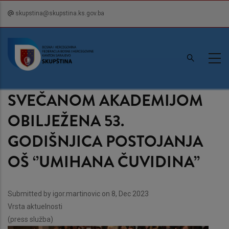
Skip
skupstina@skupstina.ks.gov.ba
to
main
content
SVEČANOM AKADEMIJOM
OBILJEŽENA 53.
GODIŠNJICA POSTOJANJA
OŠ ‘’UMIHANA ČUVIDINA’’
Submitted by
igor.martinovic
on 8, Dec 2023
Vrsta aktuelnosti
(press služba)