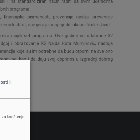
mski i na standardiziran način raditi sa svim učenicima
ebnih programa.
 finansijske pismenosti, prevencije nasilja, prevencije
renuo Institut, namjera je unaprijediti ukupni školski život.
 kreirao cijeli set programa. Ove godine su odabrane 32
a odgoj i obrazovanje KS Naida Hota Muminović, nastoje
petencije koje su im potrebne da budu otporni na sve ono
cegovine, kao i da daju svoj doprinos u izgradnji dobrog
nosti
ili
 za korištenje