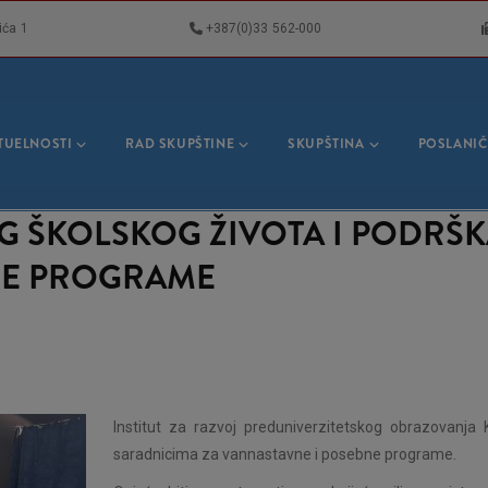
ića 1
+387(0)33 562-000
VNA
GACIJA
TUELNOSTI
RAD SKUPŠTINE
SKUPŠTINA
POSLANIČ
 ŠKOLSKOG ŽIVOTA I PODRŠK
NE PROGRAME
Institut za razvoj preduniverzitetskog obrazovanja K
saradnicima za vannastavne i posebne programe.