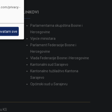
e.com/privacy -
LINKOVI
Parlamentarna skupština Bosne i
hvatam sve
dina
Hercegovine
Vijeće ministara
Parlament Federacije Bosne i
Hercegovine
Vlada Federacije Bosne i Hercegovine
Kantonalni sud Sarajevo
Kantonalno tužilaštvo Kantona
Sarajevo
Općinski sud u Sarajevu
ku KS