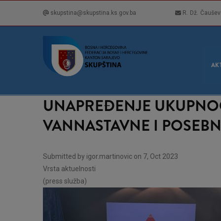
Skip
skupstina@skupstina.ks.gov.ba
R. Dž. Čaušev
to
main
content
GLA
NAVI
AK
UNAPREĐENJE UKUPNOG
VANNASTAVNE I POSEB
Submitted by
igor.martinovic
on 7, Oct 2023
Vrsta aktuelnosti
(press služba)