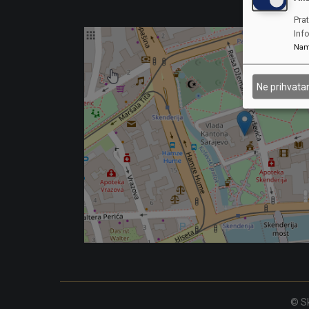
Prat
Inf
Nam
Ne prihvat
© Sk