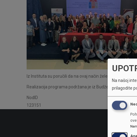
UPOT
Iz Instituta su poručili da na ovaj način žele graditi auten
Na našoj inter
Realizacija programa podržana je iz Budžeta Kantona Sar
prilagodite p
NodID
Ne
123151
Poh
ove 
Nam
Ana