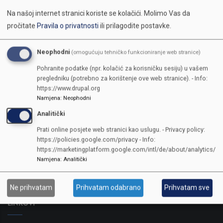
Na našoj internet stranici koriste se kolačići.
Molimo Vas da
pročitate
Pravila o privatnosti
ili prilagodite postavke.
Neophodni
(omogućuju tehničko funkcioniranje web stranice)
Pohranite podatke (npr. kolačić za korisničku sesiju) u vašem
pregledniku (potrebno za korištenje ove web stranice). - Info:
https://www.drupal.org
Namjena
:
Neophodni
Analitički
KONTAKTI
Prati online posjete web stranici kao uslugu. - Privacy policy:
https://policies.google.com/privacy - Info:
SKUPŠTINA
https://marketingplatform.google.com/intl/de/about/analytics/
Adresa: Sarajevo, Reisa Džemaludina Čauševića 1
Namjena
:
Analitički
387 33 562-044
387 33 562-210
Ne prihvatam
Prihvatam odabrano
Prihvatam sve
skupstina@skupstina.ks.gov.ba
LINKOVI