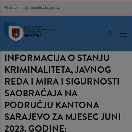
Skip
skupstina@skupstina.ks.gov.ba
to
main
content
INFORMACIJA O STANJU
KRIMINALITETA, JAVNOG
REDA I MIRA I SIGURNOSTI
SAOBRAĆAJA NA
PODRUČJU KANTONA
SARAJEVO ZA MJESEC JUNI
2023. GODINE;