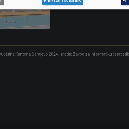
am
Prihvatam odabrano
Pri
upština Kantona Sarajevo 2024. Izrada:
Zavod za informatiku i statisti