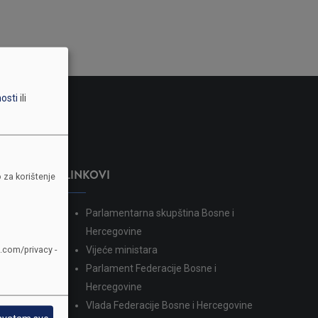
nosti
ili
LINKOVI
 za korištenje
Parlamentarna skupština Bosne i
dina
Hercegovine
e.com/privacy -
Vijeće ministara
Parlament Federacije Bosne i
Hercegovine
Vlada Federacije Bosne i Hercegovine