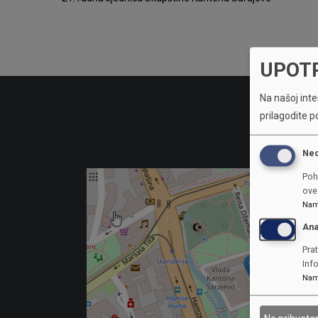
UPOT
Na našoj inter
prilagodite p
Ne
Poh
ove 
Nam
Ana
Prat
Inf
Nam