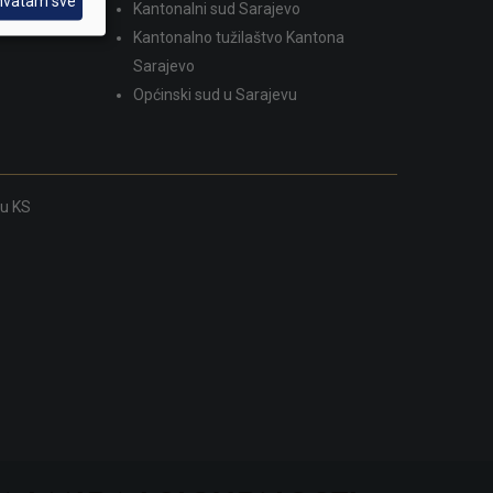
hvatam sve
Kantonalni sud Sarajevo
Kantonalno tužilaštvo Kantona
Sarajevo
Općinski sud u Sarajevu
ku KS