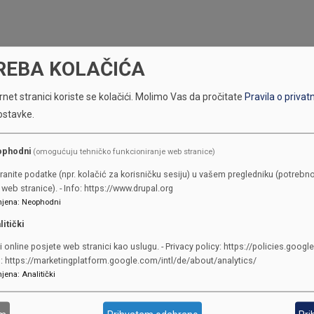
REBA KOLAČIĆA
net stranici koriste se kolačići.
Molimo Vas da pročitate
Pravila o privat
ostavke.
ophodni
(omogućuju tehničko funkcioniranje web stranice)
KONTAKTI
ranite podatke (npr. kolačić za korisničku sesiju) u vašem pregledniku (potrebno
web stranice). - Info: https://www.drupal.org
jena
:
Neophodni
SKUPŠTINA
litički
Adresa: Sarajevo, Reisa Džemalu
i online posjete web stranici kao uslugu. - Privacy policy: https://policies.googl
Čauševića 1
o: https://marketingplatform.google.com/intl/de/about/analytics/
387 33 562-044
jena
:
Analitički
387 33 562-210
skupstina@skupstina.ks.gov.ba