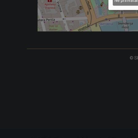
Ne prihvat
© Sk