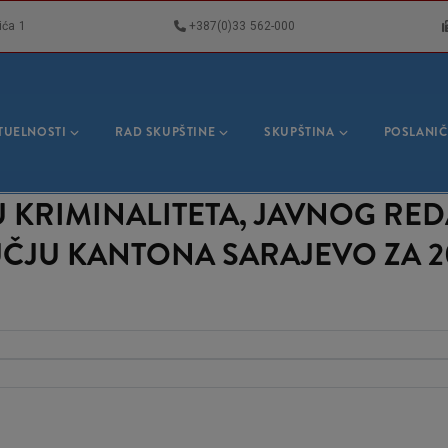
ića 1
+387(0)33 562-000
VNA
GACIJA
TUELNOSTI
RAD SKUPŠTINE
SKUPŠTINA
POSLANIČ
 KRIMINALITETA, JAVNOG REDA
ČJU KANTONA SARAJEVO ZA 2