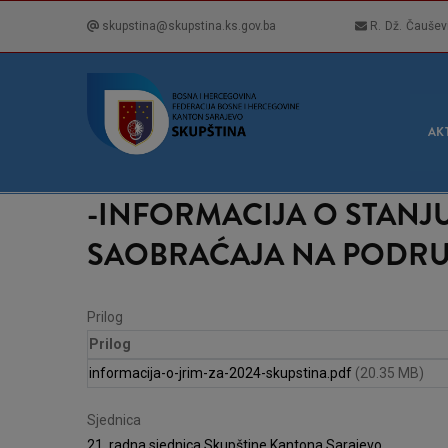
Skip
skupstina@skupstina.ks.gov.ba
R. Dž. Čaušev
to
main
content
GLA
NAVI
AK
-INFORMACIJA O STANJU
SAOBRAĆAJA NA PODRU
Prilog
Prilog
informacija-o-jrim-za-2024-skupstina.pdf
(20.35 MB)
Sjednica
21. radna sjednica Skupštine Kantona Sarajevo