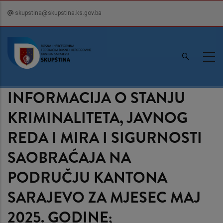
Skip
skupstina@skupstina.ks.gov.ba
to
main
content
INFORMACIJA O STANJU
KRIMINALITETA, JAVNOG
REDA I MIRA I SIGURNOSTI
SAOBRAĆAJA NA
PODRUČJU KANTONA
SARAJEVO ZA MJESEC MAJ
2025. GODINE;