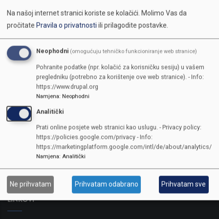
Na našoj internet stranici koriste se kolačići.
Molimo Vas da
pročitate
Pravila o privatnosti
ili prilagodite postavke.
Neophodni
(omogućuju tehničko funkcioniranje web stranice)
Pohranite podatke (npr. kolačić za korisničku sesiju) u vašem
pregledniku (potrebno za korištenje ove web stranice). - Info:
https://www.drupal.org
Namjena
:
Neophodni
Analitički
KONTAKTI
Prati online posjete web stranici kao uslugu. - Privacy policy:
https://policies.google.com/privacy - Info:
SKUPŠTINA
https://marketingplatform.google.com/intl/de/about/analytics/
Adresa: Sarajevo, Reisa Džemaludina Čauševića 1
Namjena
:
Analitički
387 33 562-044
387 33 562-210
Ne prihvatam
Prihvatam odabrano
Prihvatam sve
skupstina@skupstina.ks.gov.ba
LINKOVI