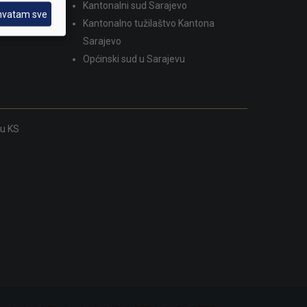
Kantonalni sud Sarajevo
hvatam sve
Kantonalno tužilaštvo Kantona
Sarajevo
Općinski sud u Sarajevu
ku KS