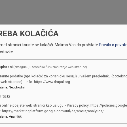
REBA KOLAČIĆA
net stranici koriste se kolačići.
Molimo Vas da pročitate
Pravila o privat
ostavke.
ophodni
(omogućuju tehničko funkcioniranje web stranice)
KONTAKTI
ranite podatke (npr. kolačić za korisničku sesiju) u vašem pregledniku (potrebno
web stranice). - Info: https://www.drupal.org
SKUPŠTINA
jena
:
Neophodni
Adresa: Sarajevo, Reisa Džemalu
litički
Čauševića 1
i online posjete web stranici kao uslugu. - Privacy policy: https://policies.googl
387 33 562-044
o: https://marketingplatform.google.com/intl/de/about/analytics/
387 33 562-210
jena
:
Analitički
skupstina@skupstina.ks.gov.ba