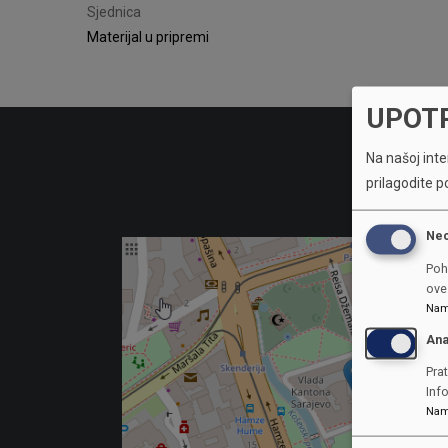
Sjednica
Materijal u pripremi
UPOT
Na našoj inter
prilagodite p
Ne
Poh
ove 
Nam
Ana
Prat
Inf
Nam