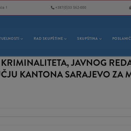
ića 1
+387(0)33 562-000
VNA
GACIJA
TUELNOSTI
RAD SKUPŠTINE
SKUPŠTINA
POSLANIČ
KRIMINALITETA, JAVNOG REDA 
JU KANTONA SARAJEVO ZA MJ