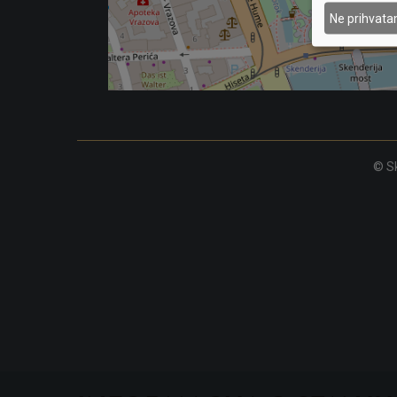
Ne prihvat
© Sk