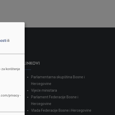
nosti
ili
LINKOVI
 za korištenje
Parlamentarna skupština Bosne i
dina
Hercegovine
Vijeće ministara
e.com/privacy -
Parlament Federacije Bosne i
Hercegovine
Vlada Federacije Bosne i Hercegovine