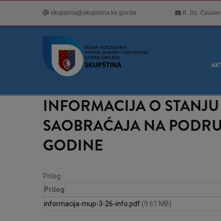
Skip
skupstina@skupstina.ks.gov.ba
R. Dž. Čaušev
to
main
content
GLA
NAVI
AK
INFORMACIJA O STANJU 
SAOBRAĆAJA NA PODRUČ
GODINE
Prilog
Prilog
informacija-mup-3-26-info.pdf
(9.61 MB)