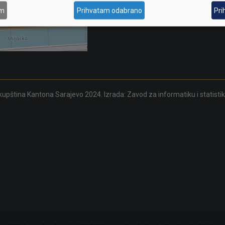
am
Prihvatam odabrano
Pri
upština Kantona Sarajevo 2024. Izrada:
Zavod za informatiku i statisti