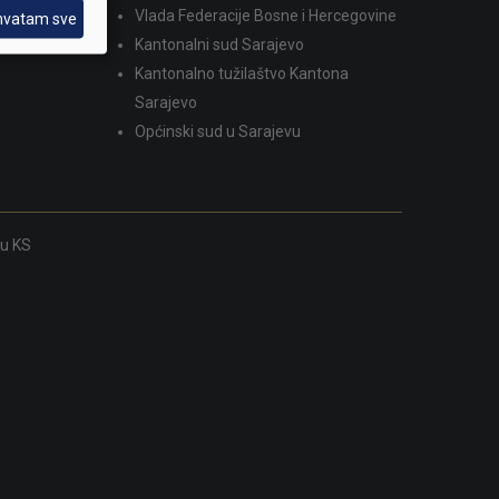
Vlada Federacije Bosne i Hercegovine
hvatam sve
Kantonalni sud Sarajevo
Kantonalno tužilaštvo Kantona
Sarajevo
Općinski sud u Sarajevu
ku KS