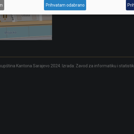
skupstina@skupstina.ks.gov.ba
am
Prihvatam odabrano
Pri
upština Kantona Sarajevo 2024. Izrada:
Zavod za informatiku i statisti