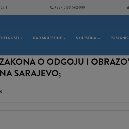
ića 1
+387(0)33 562-000
VNA
GACIJA
TUELNOSTI
RAD SKUPŠTINE
SKUPŠTINA
POSLANIČ
NU ZAKONA O ODGOJU I OBRAZ
NA SARAJEVO;
vo