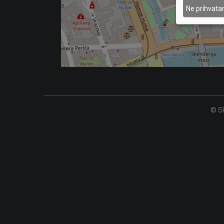
Ne prihvat
© Sk