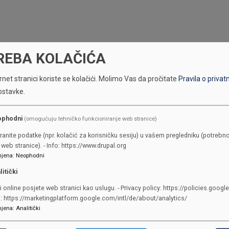
REBA KOLAČIĆA
net stranici koriste se kolačići.
Molimo Vas da pročitate
Pravila o privat
ostavke.
ophodni
(omogućuju tehničko funkcioniranje web stranice)
ranite podatke (npr. kolačić za korisničku sesiju) u vašem pregledniku (potrebno
KONTAKTI
web stranice). - Info: https://www.drupal.org
jena
:
Neophodni
SKUPŠTINA
litički
Adresa: Sarajevo, Reisa Džemalu
i online posjete web stranici kao uslugu. - Privacy policy: https://policies.googl
Čauševića 1
o: https://marketingplatform.google.com/intl/de/about/analytics/
jena
:
Analitički
387 33 562-044
387 33 562-210