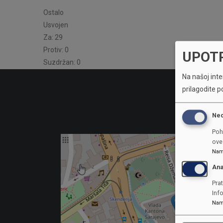
Ostalo
Usvojen
Za: 29
Protiv: 0
UPOT
Suzdržan: 0
Na našoj inter
prilagodite p
Ne
Poh
ove 
Nam
Ana
Prat
Inf
Nam