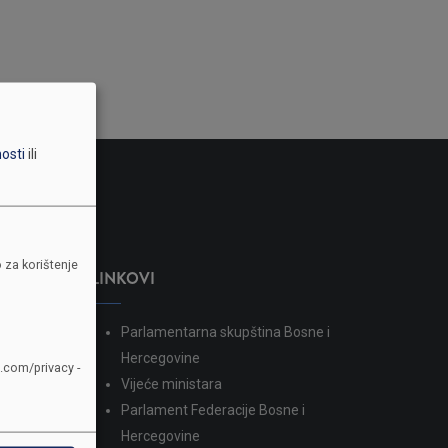
nosti
ili
 za korištenje
LINKOVI
Parlamentarna skupština Bosne i
dina
Hercegovine
e.com/privacy -
Vijeće ministara
Parlament Federacije Bosne i
Hercegovine