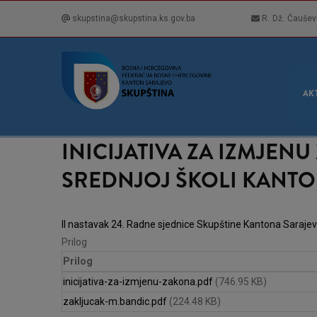
Skip
skupstina@skupstina.ks.gov.ba
R. Dž. Čaušev
to
main
content
GLA
NAVI
AK
INICIJATIVA ZA IZMJE
SREDNJOJ ŠKOLI KANTO
II nastavak 24. Radne sjednice Skupštine Kantona Saraje
Prilog
Prilog
inicijativa-za-izmjenu-zakona.pdf
(746.95 KB)
zakljucak-m.bandic.pdf
(224.48 KB)