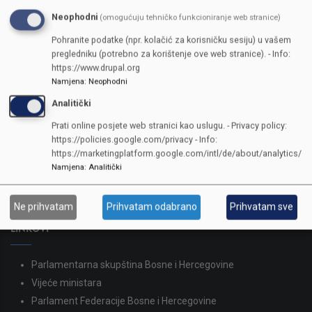
Neophodni
(omogućuju tehničko funkcioniranje web stranice)
Pohranite podatke (npr. kolačić za korisničku sesiju) u vašem
pregledniku (potrebno za korištenje ove web stranice). - Info:
https://www.drupal.org
Namjena
:
Neophodni
Analitički
KONTAKTI
Prati online posjete web stranici kao uslugu. - Privacy policy:
https://policies.google.com/privacy - Info:
SKUPŠTINA
https://marketingplatform.google.com/intl/de/about/analytics/
Adresa: Sarajevo, Reisa Džemaludina Čauševića 1
Namjena
:
Analitički
387 33 562-044
387 33 562-210
Ne prihvatam
Prihvatam odabrano
Prihvatam sve
skupstina@skupstina.ks.gov.ba
LINKOVI
Parlamentarna skupština Bosne i Hercegovine
Vijeće ministara
Parlament Federacije Bosne i Hercegovine