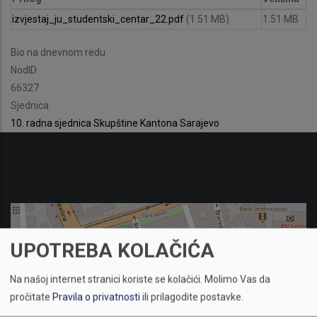
izvjestaj_ju_studentski_centar_22.pdf
(1.51 MB)
1.51 MB
Bio na dnevnom redu
NodID
66327
Sjednica
10. radna sjednica Skupštine Kantona Sarajevo
UPOTREBA KOLAČIĆA
Na našoj internet stranici koriste se kolačići.
Molimo Vas da
pročitate
Pravila o privatnosti
ili prilagodite postavke.