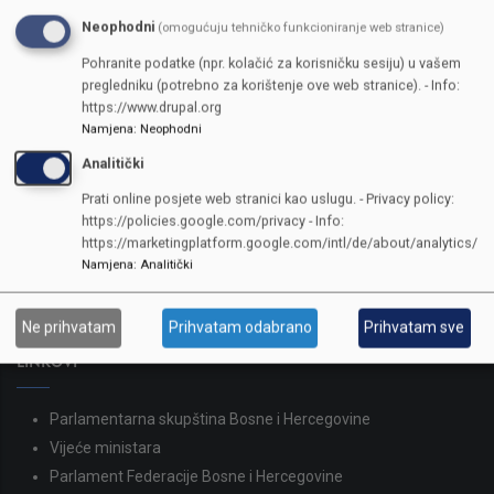
Neophodni
(omogućuju tehničko funkcioniranje web stranice)
Pohranite podatke (npr. kolačić za korisničku sesiju) u vašem
pregledniku (potrebno za korištenje ove web stranice). - Info:
https://www.drupal.org
Namjena
:
Neophodni
Analitički
KONTAKTI
Prati online posjete web stranici kao uslugu. - Privacy policy:
https://policies.google.com/privacy - Info:
SKUPŠTINA
https://marketingplatform.google.com/intl/de/about/analytics/
Adresa: Sarajevo, Reisa Džemaludina Čauševića 1
Namjena
:
Analitički
387 33 562-044
387 33 562-210
Ne prihvatam
Prihvatam odabrano
Prihvatam sve
skupstina@skupstina.ks.gov.ba
LINKOVI
Parlamentarna skupština Bosne i Hercegovine
Vijeće ministara
Parlament Federacije Bosne i Hercegovine