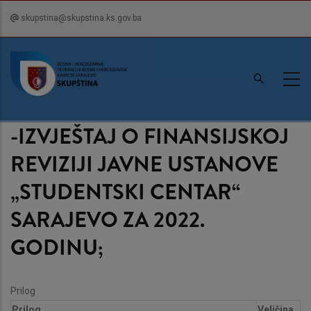
Skip
skupstina@skupstina.ks.gov.ba
to
main
content
-IZVJEŠTAJ O FINANSIJSKOJ
REVIZIJI JAVNE USTANOVE
„STUDENTSKI CENTAR“
SARAJEVO ZA 2022.
GODINU;
Prilog
Prilog
Veličina