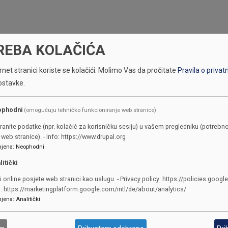
REBA KOLAČIĆA
net stranici koriste se kolačići.
Molimo Vas da pročitate
Pravila o privat
ostavke.
ophodni
(omogućuju tehničko funkcioniranje web stranice)
KONTAKTI
ranite podatke (npr. kolačić za korisničku sesiju) u vašem pregledniku (potrebno
web stranice). - Info: https://www.drupal.org
jena
:
Neophodni
SKUPŠTINA
litički
Adresa: Sarajevo, Reisa Džemalu
i online posjete web stranici kao uslugu. - Privacy policy: https://policies.googl
Čauševića 1
o: https://marketingplatform.google.com/intl/de/about/analytics/
387 33 562-044
jena
:
Analitički
387 33 562-210
skupstina@skupstina.ks.gov.ba