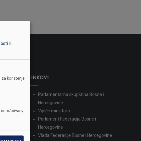
nosti
ili
LINKOVI
 za korištenje
Parlamentarna skupština Bosne i
dina
Hercegovine
e.com/privacy -
Vijeće ministara
Parlament Federacije Bosne i
Hercegovine
Vlada Federacije Bosne i Hercegovine