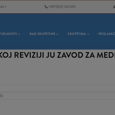
ića 1
+387(0)33 562-000
VNA
GACIJA
TUELNOSTI
RAD SKUPŠTINE
SKUPŠTINA
POSLANIČ
SKOJ REVIZIJI JU ZAVOD ZA ME
B)