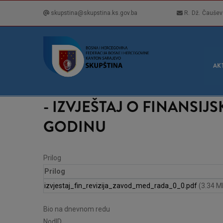
Skip
skupstina@skupstina.ks.gov.ba
R. Dž. Čaušev
to
main
content
GLA
NAVI
AK
- IZVJEŠTAJ O FINANSIJ
GODINU
Prilog
Prilog
izvjestaj_fin_revizija_zavod_med_rada_0_0.pdf
(3.34 M
Bio na dnevnom redu
NodID