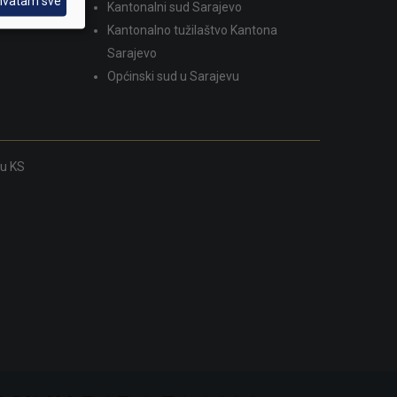
hvatam sve
Kantonalni sud Sarajevo
Kantonalno tužilaštvo Kantona
Sarajevo
Općinski sud u Sarajevu
ku KS