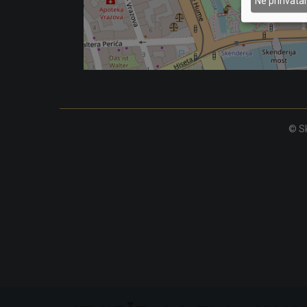
Ne prihvat
© Sk