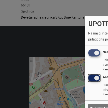
66131
Sjednica
Deveta radna sjednica SKupštine Kantona Sarajevo
UPOT
Na našoj inter
prilagodite p
Ne
Poh
ove 
Nam
Ana
Prat
Inf
Nam