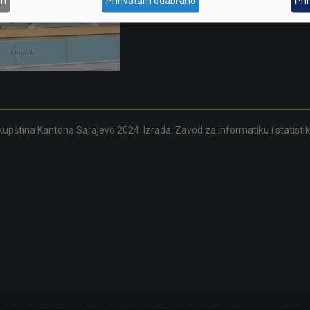
am
Prihvatam odabrano
Pri
upština Kantona Sarajevo 2024. Izrada:
Zavod za informatiku i statisti