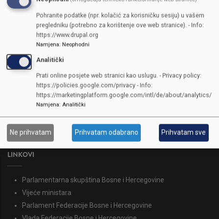
Pohranite podatke (npr. kolačić za korisničku sesiju) u vašem
pregledniku (potrebno za korištenje ove web stranice). - Info:
https://www.drupal.org
Namjena
:
Neophodni
Analitički
KONTAKTI
Prati online posjete web stranici kao uslugu. - Privacy policy:
https://policies.google.com/privacy - Info:
SKUPŠTINA
https://marketingplatform.google.com/intl/de/about/analytics/
Namjena
:
Analitički
Adresa: Sarajevo, Reisa Džemaludina Čauševića 1
387 33 562-044
387 33 562-210
Ne prihvatam
Prihvatam odabrano
Prihvatam sve
skupstina@skupstina.ks.gov.ba
LINKOVI
Parlamentarna skupština Bosne i Hercegovine
Vijeće ministara
Parlament Federacije Bosne i Hercegovine
Vlada Federacije Bosne i Hercegovine