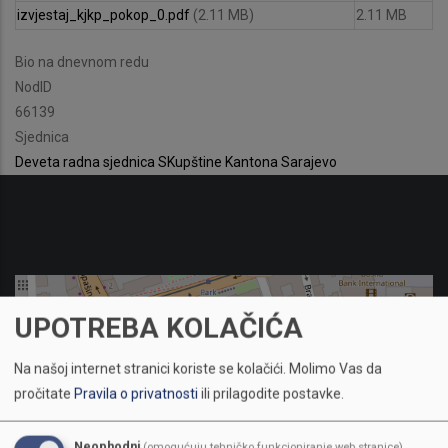
izvjestaj_kjkp_pokop_0.pdf
(2.11 MB)
2.11 MB
Bio na dnevnom redu
NodID
66139
Sjednica
Deveta radna sjednica SKupštine Kantona Sarajevo
UPOTREBA KOLAČIĆA
Na našoj internet stranici koriste se kolačići.
Molimo Vas da
pročitate
Pravila o privatnosti
ili prilagodite postavke.
Neophodni
(omogućuju tehničko funkcioniranje web stranice)