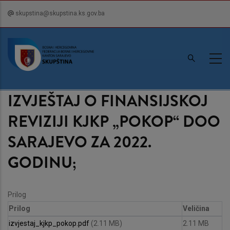
Skip
skupstina@skupstina.ks.gov.ba
to
main
content
IZVJEŠTAJ O FINANSIJSKOJ
REVIZIJI KJKP „POKOP“ DOO
SARAJEVO ZA 2022.
GODINU;
Prilog
Prilog
Veličina
izvjestaj_kjkp_pokop.pdf
(2.11 MB)
2.11 MB