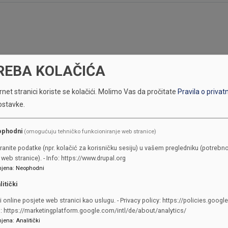
REBA KOLAČIĆA
net stranici koriste se kolačići.
Molimo Vas da pročitate
Pravila o privat
ostavke.
ophodni
(omogućuju tehničko funkcioniranje web stranice)
KONTAKTI
ranite podatke (npr. kolačić za korisničku sesiju) u vašem pregledniku (potrebno
web stranice). - Info: https://www.drupal.org
jena
:
Neophodni
SKUPŠTINA
litički
Adresa: Sarajevo, Reisa Džemalu
i online posjete web stranici kao uslugu. - Privacy policy: https://policies.googl
Čauševića 1
o: https://marketingplatform.google.com/intl/de/about/analytics/
387 33 562-044
jena
:
Analitički
387 33 562-210