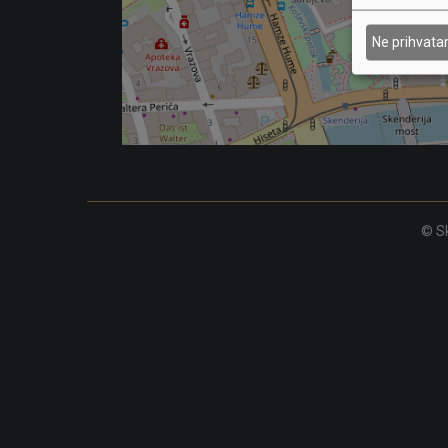
Ne prihvat
© Sk