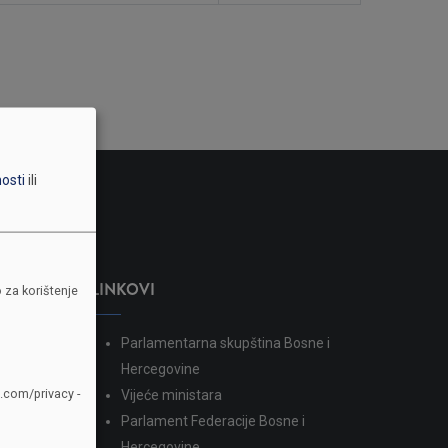
nosti
ili
LINKOVI
 za korištenje
Parlamentarna skupština Bosne i
dina
Hercegovine
e.com/privacy -
Vijeće ministara
Parlament Federacije Bosne i
Hercegovine