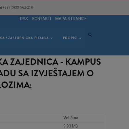
+387(0)33 562-210
RSS
|
KONTAKTI
|
MAPA STRANICE
KA / ZASTUPNIČKA PITANJA
PROPISI
KA ZAJEDNICA - KAMPUS
ADU SA IZVJEŠTAJEM O
LOZIMA;
Veličina
9.93 MB