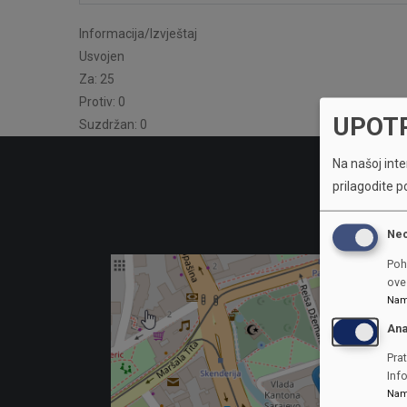
Informacija/Izvještaj
Usvojen
Za: 25
Protiv: 0
UPOT
Suzdržan: 0
Na našoj inter
prilagodite p
Ne
Poh
ove 
Nam
Ana
Prat
Inf
Nam