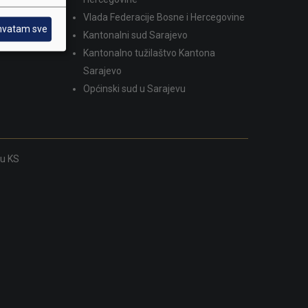
Vlada Federacije Bosne i Hercegovine
hvatam sve
Kantonalni sud Sarajevo
Kantonalno tužilaštvo Kantona
Sarajevo
Općinski sud u Sarajevu
ku KS