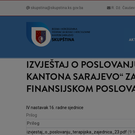
Skip
skupstina@skupstina.ks.gov.ba
R. Dž. Čaušev
to
main
content
GLA
NAVI
AK
IZVJEŠTAJ O POSLOVANJ
KANTONA SARAJEVO“ ZA 
FINANSIJSKOM POSLOVAN
IV nastavak 16. radne sjednice
Prilog
Prilog
izvjestaj_o_poslovanju_terapijska_zajednica_23.pdf
(9.