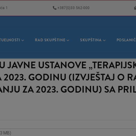
ića 1
+387(0)33 562-000
VNA
GACIJA
TUELNOSTI
RAD SKUPŠTINE
SKUPŠTINA
POSLANIČ
U JAVNE USTANOVE „TERAPIJS
2023. GODINU (IZVJEŠTAJ O R
JU ZA 2023. GODINU) SA PRI
93 MB)