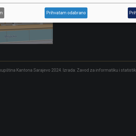
skupstina@skupstina.ks.gov.ba
am
Prihvatam odabrano
Pri
upština Kantona Sarajevo 2024. Izrada:
Zavod za informatiku i statisti