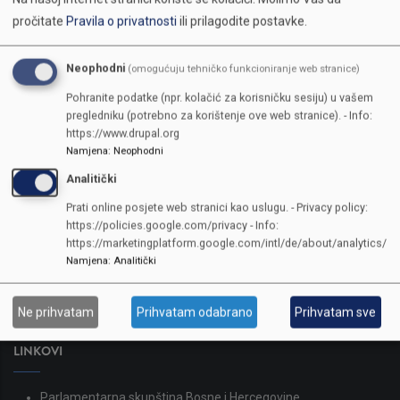
pročitate
Pravila o privatnosti
ili prilagodite postavke.
Neophodni
(omogućuju tehničko funkcioniranje web stranice)
Pohranite podatke (npr. kolačić za korisničku sesiju) u vašem
pregledniku (potrebno za korištenje ove web stranice). - Info:
https://www.drupal.org
Namjena
:
Neophodni
Analitički
KONTAKTI
Prati online posjete web stranici kao uslugu. - Privacy policy:
https://policies.google.com/privacy - Info:
SKUPŠTINA
https://marketingplatform.google.com/intl/de/about/analytics/
Adresa: Sarajevo, Reisa Džemaludina Čauševića 1
Namjena
:
Analitički
387 33 562-044
387 33 562-210
Ne prihvatam
Prihvatam odabrano
Prihvatam sve
skupstina@skupstina.ks.gov.ba
LINKOVI
Parlamentarna skupština Bosne i Hercegovine