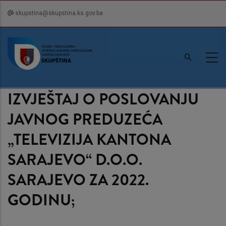
Skip
skupstina@skupstina.ks.gov.ba
to
main
content
IZVJEŠTAJ O POSLOVANJU
JAVNOG PREDUZEĆA
„TELEVIZIJA KANTONA
SARAJEVO“ D.O.O.
SARAJEVO ZA 2022.
GODINU;