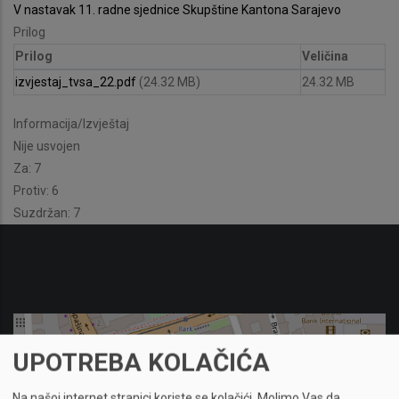
V nastavak 11. radne sjednice Skupštine Kantona Sarajevo
Prilog
Prilog
Veličina
izvjestaj_tvsa_22.pdf
(24.32 MB)
24.32 MB
Informacija/Izvještaj
Nije usvojen
Za: 7
Protiv: 6
Suzdržan: 7
UPOTREBA KOLAČIĆA
Na našoj internet stranici koriste se kolačići.
Molimo Vas da