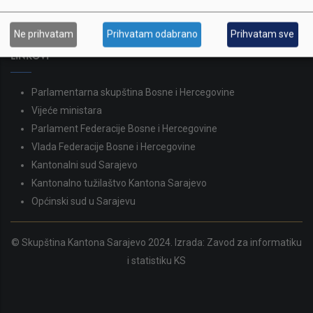
387 33 562-044
387 33 562-210
Ne prihvatam
Prihvatam odabrano
Prihvatam sve
skupstina@skupstina.ks.gov.ba
LINKOVI
Parlamentarna skupština Bosne i Hercegovine
Vijeće ministara
Parlament Federacije Bosne i Hercegovine
Vlada Federacije Bosne i Hercegovine
Kantonalni sud Sarajevo
Kantonalno tužilaštvo Kantona Sarajevo
Općinski sud u Sarajevu
© Skupština Kantona Sarajevo 2024. Izrada:
Zavod za informatiku
i statistiku KS