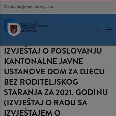
Skip
skupstina@skupstina.ks.gov.ba
to
main
content
IZVJEŠTAJ O POSLOVANJU
KANTONALNE JAVNE
USTANOVE DOM ZA DJECU
BEZ RODITELJSKOG
STARANJA ZA 2021. GODINU
(IZVJEŠTAJ O RADU SA
IZVJEŠTAJEM O