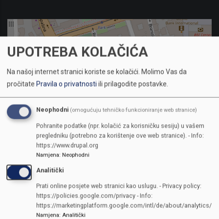
UPOTREBA KOLAČIĆA
Na našoj internet stranici koriste se kolačići.
Molimo Vas da
pročitate
Pravila o privatnosti
ili prilagodite postavke.
Neophodni
(omogućuju tehničko funkcioniranje web stranice)
Pohranite podatke (npr. kolačić za korisničku sesiju) u vašem
pregledniku (potrebno za korištenje ove web stranice). - Info:
https://www.drupal.org
Namjena
:
Neophodni
Analitički
KONTAKTI
Prati online posjete web stranici kao uslugu. - Privacy policy:
https://policies.google.com/privacy - Info:
SKUPŠTINA
https://marketingplatform.google.com/intl/de/about/analytics/
Adresa: Sarajevo, Reisa Džemaludina Čauševića 1
Namjena
:
Analitički