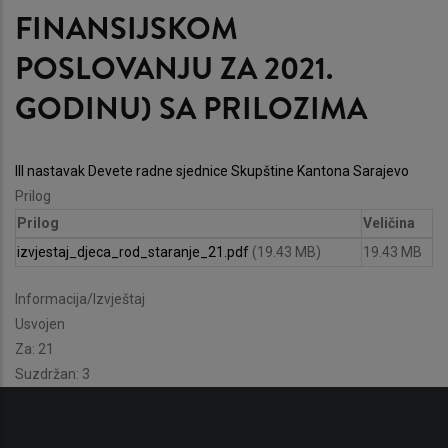
FINANSIJSKOM
POSLOVANJU ZA 2021.
GODINU) SA PRILOZIMA
III nastavak Devete radne sjednice Skupštine Kantona Sarajevo
Prilog
Prilog
Veličina
izvjestaj_djeca_rod_staranje_21.pdf
(19.43 MB)
19.43 MB
Informacija/Izvještaj
Usvojen
Za: 21
Suzdržan: 3