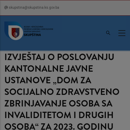
Skip
skupstina@skupstina.ks.gov.ba
to
main
content
IZVJEŠTAJ O POSLOVANJU
KANTONALNE JAVNE
USTANOVE „DOM ZA
SOCIJALNO ZDRAVSTVENO
ZBRINJAVANJE OSOBA SA
INVALIDITETOM I DRUGIH
OSOBA“ ZA 2023. GODINU