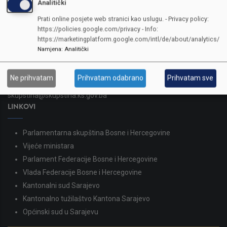
Analitički
KONTAKTI
Prati online posjete web stranici kao uslugu. - Privacy policy:
https://policies.google.com/privacy - Info:
https://marketingplatform.google.com/intl/de/about/analytics/
SKUPŠTINA
Namjena
:
Analitički
Adresa: Sarajevo, Reisa Džemaludina Čauševića 1
387 33 562-044
Ne prihvatam
Prihvatam odabrano
Prihvatam sve
387 33 562-210
skupstina@skupstina.ks.gov.ba
LINKOVI
Parlamentarna skupština Bosne i Hercegovine
Vijeće ministara
Parlament Federacije Bosne i Hercegovine
Vlada Federacije Bosne i Hercegovine
Kantonalni sud Sarajevo
Kantonalno tužilaštvo Kantona Sarajevo
Općinski sud u Sarajevu