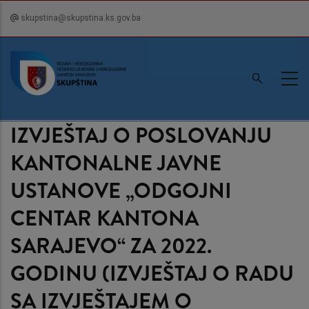
Skip
skupstina@skupstina.ks.gov.ba
to
main
content
IZVJEŠTAJ O POSLOVANJU
KANTONALNE JAVNE
USTANOVE „ODGOJNI
CENTAR KANTONA
SARAJEVO“ ZA 2022.
GODINU (IZVJEŠTAJ O RADU
SA IZVJEŠTAJEM O