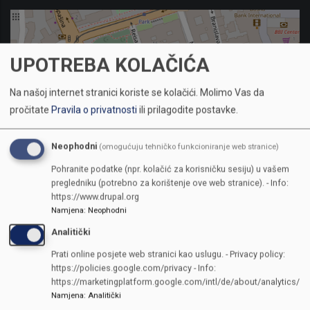
UPOTREBA KOLAČIĆA
Na našoj internet stranici koriste se kolačići.
Molimo Vas da
pročitate
Pravila o privatnosti
ili prilagodite postavke.
Neophodni
(omogućuju tehničko funkcioniranje web stranice)
Pohranite podatke (npr. kolačić za korisničku sesiju) u vašem
pregledniku (potrebno za korištenje ove web stranice). - Info:
https://www.drupal.org
Namjena
:
Neophodni
KONTAKTI
Analitički
Prati online posjete web stranici kao uslugu. - Privacy policy:
SKUPŠTINA
https://policies.google.com/privacy - Info:
Adresa: Sarajevo, Reisa Džemaludina Čauševića 1
https://marketingplatform.google.com/intl/de/about/analytics/
Namjena
:
Analitički
387 33 562-044