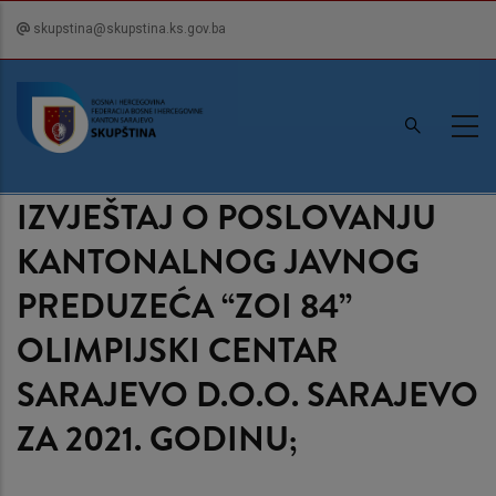
Skip
skupstina@skupstina.ks.gov.ba
to
main
content
IZVJEŠTAJ O POSLOVANJU
KANTONALNOG JAVNOG
PREDUZEĆA “ZOI 84”
OLIMPIJSKI CENTAR
SARAJEVO D.O.O. SARAJEVO
ZA 2021. GODINU;