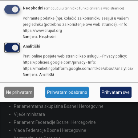
Neophodni
(omogućuju tehničko funkcioniranje web stranice)
Pohranite podatke (npr. kolačić za korisničku sesiju) u vašem
pregledniku (potrebno za korištenje ove web stranice). - Info:
https://www.drupal.org
KONTAKTI
Namjena
:
Neophodni
Analitički
SKUPŠTINA
Prati online posjete web stranici kao uslugu. - Privacy policy:
Adresa: Sarajevo, Reisa Džemaludina Čauševića 1
https://policies.google.com/privacy - Info:
387 33 562-044
https://marketingplatform.google.com/intl/de/about/analytics/
Namjena
:
Analitički
387 33 562-210
skupstina@skupstina.ks.gov.ba
LINKOVI
Ne prihvatam
Prihvatam odabrano
Prihvatam sve
Parlamentarna skupština Bosne i Hercegovine
Vijeće ministara
Parlament Federacije Bosne i Hercegovine
Vlada Federacije Bosne i Hercegovine