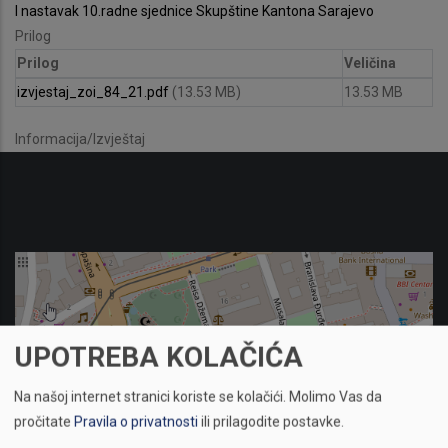
I nastavak 10.radne sjednice Skupštine Kantona Sarajevo
Prilog
Prilog
Veličina
izvjestaj_zoi_84_21.pdf
(13.53 MB)
13.53 MB
Informacija/Izvještaj
UPOTREBA KOLAČIĆA
Na našoj internet stranici koriste se kolačići.
Molimo Vas da
pročitate
Pravila o privatnosti
ili prilagodite postavke.