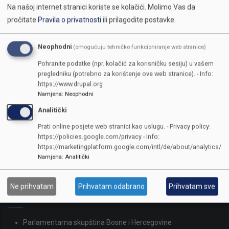
Na našoj internet stranici koriste se kolačići.
Molimo Vas da
pročitate
Pravila o privatnosti
ili prilagodite postavke.
Neophodni
(omogućuju tehničko funkcioniranje web stranice)
Pohranite podatke (npr. kolačić za korisničku sesiju) u vašem
pregledniku (potrebno za korištenje ove web stranice). - Info:
https://www.drupal.org
Namjena
:
Neophodni
KONTAKTI
Analitički
Prati online posjete web stranici kao uslugu. - Privacy policy:
SKUPŠTINA
https://policies.google.com/privacy - Info:
Adresa: Sarajevo, Reisa Džemaludina Čauševića 1
https://marketingplatform.google.com/intl/de/about/analytics/
Namjena
:
Analitički
387 33 562-044
387 33 562-210
skupstina@skupstina.ks.gov.ba
Ne prihvatam
Prihvatam odabrano
Prihvatam sve
LINKOVI
Parlamentarna skupština Bosne i Hercegovine