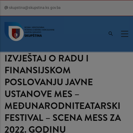
Skip
skupstina@skupstina.ks.gov.ba
to
main
content
IZVJEŠTAJ O RADU I
FINANSIJSKOM
POSLOVANJU JAVNE
USTANOVE MES –
MEĐUNARODNITEATARSKI
FESTIVAL – SCENA MESS ZA
2022. GODINU