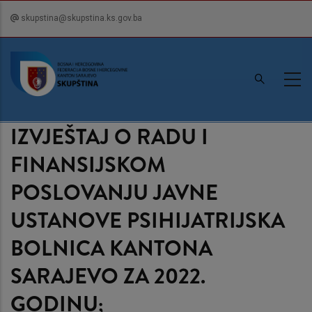
Skip
skupstina@skupstina.ks.gov.ba
to
main
content
IZVJEŠTAJ O RADU I
FINANSIJSKOM
POSLOVANJU JAVNE
USTANOVE PSIHIJATRIJSKA
BOLNICA KANTONA
SARAJEVO ZA 2022.
GODINU;