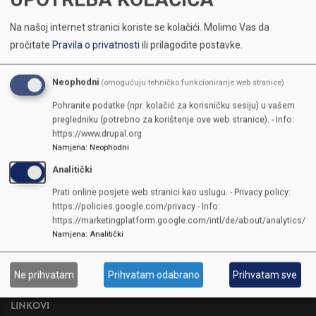
Na našoj internet stranici koriste se kolačići.
Molimo Vas da
pročitate
Pravila o privatnosti
ili prilagodite postavke.
Neophodni
(omogućuju tehničko funkcioniranje web stranice)
Pohranite podatke (npr. kolačić za korisničku sesiju) u vašem
pregledniku (potrebno za korištenje ove web stranice). - Info:
https://www.drupal.org
Namjena
:
Neophodni
Analitički
KONTAKTI
Prati online posjete web stranici kao uslugu. - Privacy policy:
https://policies.google.com/privacy - Info:
SKUPŠTINA
https://marketingplatform.google.com/intl/de/about/analytics/
Adresa: Sarajevo, Reisa Džemaludina Čauševića 1
Namjena
:
Analitički
387 33 562-044
387 33 562-210
Ne prihvatam
Prihvatam odabrano
Prihvatam sve
skupstina@skupstina.ks.gov.ba
LINKOVI