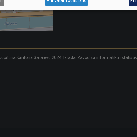
am
Prihvatam odabrano
Pri
upština Kantona Sarajevo 2024. Izrada:
Zavod za informatiku i statisti