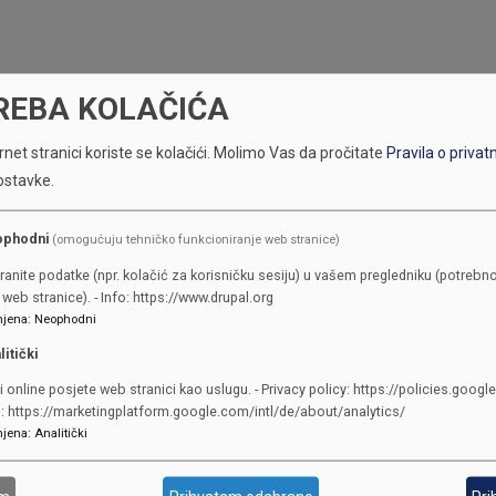
REBA KOLAČIĆA
net stranici koriste se kolačići.
Molimo Vas da pročitate
Pravila o privat
ostavke.
ophodni
(omogućuju tehničko funkcioniranje web stranice)
KONTAKTI
ranite podatke (npr. kolačić za korisničku sesiju) u vašem pregledniku (potrebno
web stranice). - Info: https://www.drupal.org
jena
:
Neophodni
SKUPŠTINA
litički
Adresa: Sarajevo, Reisa Džemalu
i online posjete web stranici kao uslugu. - Privacy policy: https://policies.googl
Čauševića 1
o: https://marketingplatform.google.com/intl/de/about/analytics/
387 33 562-044
jena
:
Analitički
387 33 562-210
skupstina@skupstina.ks.gov.ba