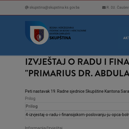
Skip
skupstina@skupstina.ks.gov.ba
R. Dž. Čaušev
to
main
content
GLA
NAVI
AK
IZVJEŠTAJ O RADU I FI
"PRIMARIUS DR. ABDULA
Peti nastavak 19. Radne sjednice Skupštine Kantona Sar
Prilog
Prilog
4-izvjestaj-o-radu-i-finansijskom-poslovanju-ju-opca-bo
Informacija/Izvještaj