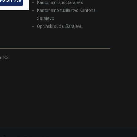
hvatam sve
Kantonalni sud Sarajevo
Kantonalno tužilaštvo Kantona
Sarajevo
Općinski sud u Sarajevu
ku KS