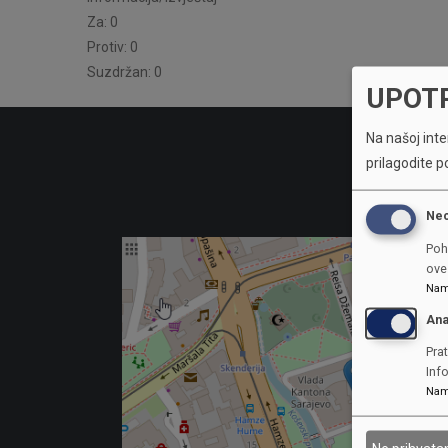
Za: 0
Protiv: 0
Suzdržan: 0
UPOT
Na našoj inter
prilagodite p
Ne
Poh
ove 
Nam
Ana
Prat
Inf
Nam