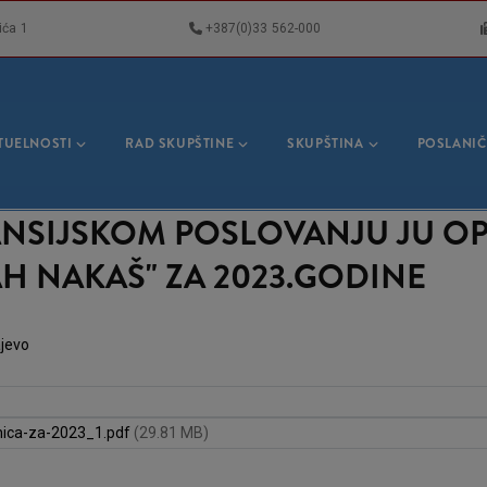
ića 1
+387(0)33 562-000
VNA
GACIJA
TUELNOSTI
RAD SKUPŠTINE
SKUPŠTINA
POSLANIČ
NANSIJSKOM POSLOVANJU JU O
H NAKAŠ" ZA 2023.GODINE
ajevo
lnica-za-2023_1.pdf
(29.81 MB)