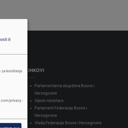
nosti
ili
LINKOVI
 za korištenje
Parlamentarna skupština Bosne i
dina
Hercegovine
e.com/privacy -
Vijeće ministara
Parlament Federacije Bosne i
Hercegovine
Vlada Federacije Bosne i Hercegovine