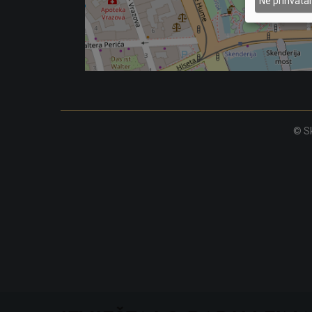
Ne prihvat
© Sk