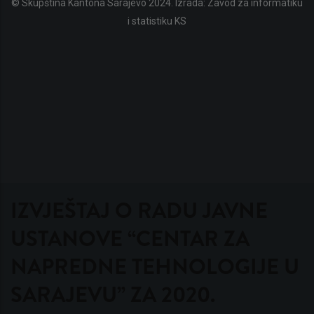
© Skupština Kantona Sarajevo 2024. Izrada:
Zavod za informatiku
i statistiku KS
IZVJEŠTAJ O RADU JAVNE
USTANOVE “CENTAR ZA
NAPREDNE TEHNOLOGIJE U
SARAJEVU” ZA 2020.