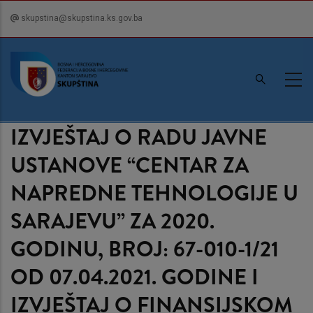
Skip
skupstina@skupstina.ks.gov.ba
to
main
content
IZVJEŠTAJ O RADU JAVNE
USTANOVE “CENTAR ZA
NAPREDNE TEHNOLOGIJE U
SARAJEVU” ZA 2020.
GODINU, BROJ: 67-010-1/21
OD 07.04.2021. GODINE I
IZVJEŠTAJ O FINANSIJSKOM