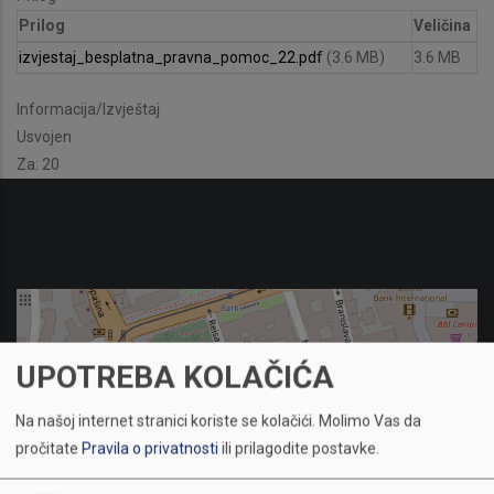
Prilog
Veličina
izvjestaj_besplatna_pravna_pomoc_22.pdf
(3.6 MB)
3.6 MB
Informacija/Izvještaj
Usvojen
Za: 20
UPOTREBA KOLAČIĆA
Na našoj internet stranici koriste se kolačići.
Molimo Vas da
pročitate
Pravila o privatnosti
ili prilagodite postavke.