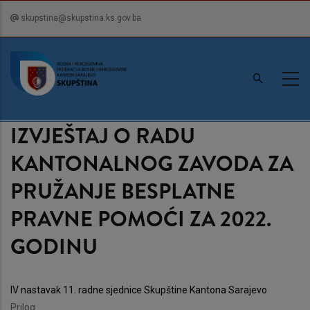
Skip
skupstina@skupstina.ks.gov.ba
to
main
content
IZVJEŠTAJ O RADU
KANTONALNOG ZAVODA ZA
PRUŽANJE BESPLATNE
PRAVNE POMOĆI ZA 2022.
GODINU
IV nastavak 11. radne sjednice Skupštine Kantona Sarajevo
Prilog