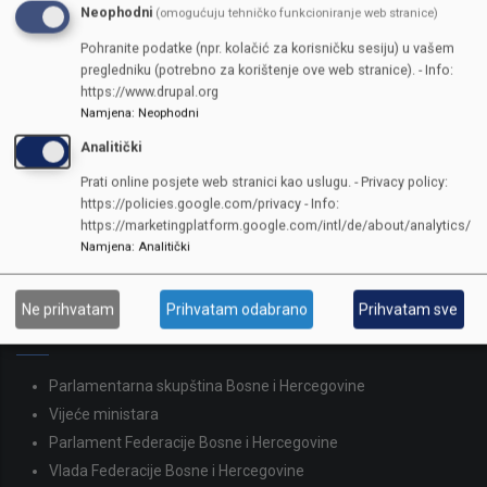
Neophodni
(omogućuju tehničko funkcioniranje web stranice)
Pohranite podatke (npr. kolačić za korisničku sesiju) u vašem
pregledniku (potrebno za korištenje ove web stranice). - Info:
https://www.drupal.org
Namjena
:
Neophodni
KONTAKTI
Analitički
Prati online posjete web stranici kao uslugu. - Privacy policy:
SKUPŠTINA
https://policies.google.com/privacy - Info:
Adresa: Sarajevo, Reisa Džemaludina Čauševića 1
https://marketingplatform.google.com/intl/de/about/analytics/
Namjena
:
Analitički
387 33 562-044
387 33 562-210
skupstina@skupstina.ks.gov.ba
Ne prihvatam
Prihvatam odabrano
Prihvatam sve
LINKOVI
Parlamentarna skupština Bosne i Hercegovine
Vijeće ministara
Parlament Federacije Bosne i Hercegovine
Vlada Federacije Bosne i Hercegovine