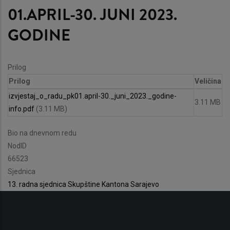
01.APRIL-30. JUNI 2023.
GODINE
Prilog
Prilog
Veličina
izvjestaj_o_radu_pk01.april-30._juni_2023._godine-
3.11 MB
info.pdf
(3.11 MB)
Bio na dnevnom redu
NodID
66523
Sjednica
13. radna sjednica Skupštine Kantona Sarajevo