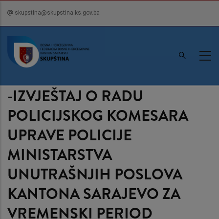
Skip
skupstina@skupstina.ks.gov.ba
to
main
content
-IZVJEŠTAJ O RADU
POLICIJSKOG KOMESARA
UPRAVE POLICIJE
MINISTARSTVA
UNUTRAŠNJIH POSLOVA
KANTONA SARAJEVO ZA
VREMENSKI PERIOD