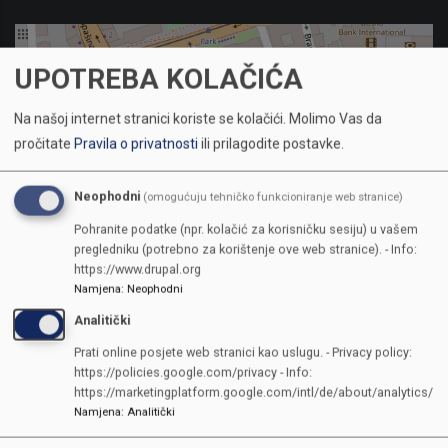
UPOTREBA KOLAČIĆA
Na našoj internet stranici koriste se kolačići.
Molimo Vas da
pročitate
Pravila o privatnosti
ili prilagodite postavke.
Neophodni
(omogućuju tehničko funkcioniranje web stranice)
Pohranite podatke (npr. kolačić za korisničku sesiju) u vašem
pregledniku (potrebno za korištenje ove web stranice). - Info:
https://www.drupal.org
Namjena
:
Neophodni
Analitički
KONTAKTI
Prati online posjete web stranici kao uslugu. - Privacy policy:
https://policies.google.com/privacy - Info:
SKUPŠTINA
https://marketingplatform.google.com/intl/de/about/analytics/
Adresa: Sarajevo, Reisa Džemaludina Čauševića 1
Namjena
:
Analitički
387 33 562-044