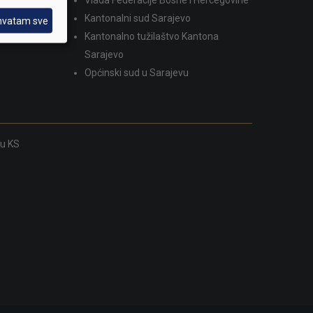
Kantonalni sud Sarajevo
hvatam sve
Kantonalno tužilaštvo Kantona
Sarajevo
Općinski sud u Sarajevu
ku KS