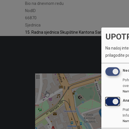
Bio na dnevnom redu
NodID
66870
Sjednica
15. Radna sjednica Skupštine Kantona Sarajevo
UPOT
Na našoj inter
prilagodite p
Ne
Poh
ove 
Nam
Ana
Prat
Inf
Nam