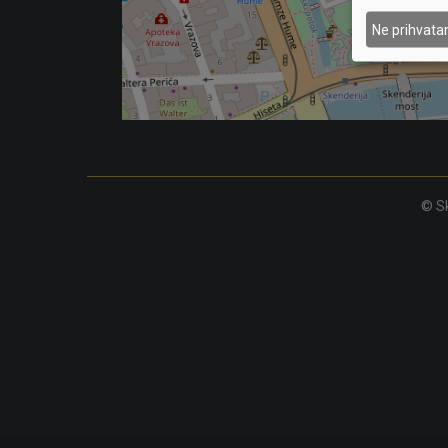
Ne prihvat
© Sk