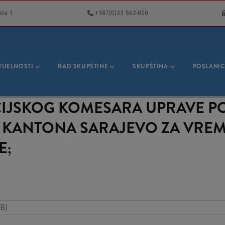
ića 1
+387(0)33 562-000
VNA
GACIJA
TUELNOSTI
RAD SKUPŠTINE
SKUPŠTINA
POSLANIČ
CIJSKOG KOMESARA UPRAVE PO
 KANTONA SARAJEVO ZA VREM
E;
MB)