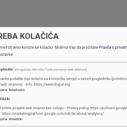
REBA KOLAČIĆA
net stranici koriste se kolačići.
Molimo Vas da pročitate
Pravila o privat
ostavke.
ophodni
(omogućuju tehničko funkcioniranje web stranice)
KONTAKTI
ranite podatke (npr. kolačić za korisničku sesiju) u vašem pregledniku (potrebno
web stranice). - Info: https://www.drupal.org
SKUPŠTINA
jena
:
Neophodni
Adresa: Sarajevo, Reisa Džemalu
litički
Čauševića 1
i online posjete web stranici kao uslugu. - Privacy policy: https://policies.googl
387 33 562-044
o: https://marketingplatform.google.com/intl/de/about/analytics/
jena
:
Analitički
387 33 562-210
skupstina@skupstina.ks.gov.ba