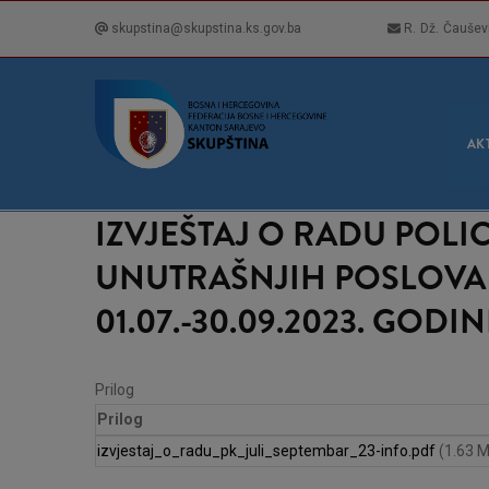
Skip
skupstina@skupstina.ks.gov.ba
R. Dž. Čaušev
to
main
content
GLA
NAVI
AK
IZVJEŠTAJ O RADU POLI
UNUTRAŠNJIH POSLOVA
01.07.-30.09.2023. GODIN
Prilog
Prilog
izvjestaj_o_radu_pk_juli_septembar_23-info.pdf
(1.63 