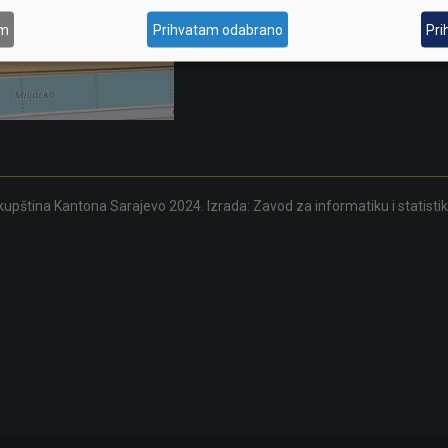
am
Prihvatam odabrano
Pri
upština Kantona Sarajevo 2024. Izrada:
Zavod za informatiku i statisti