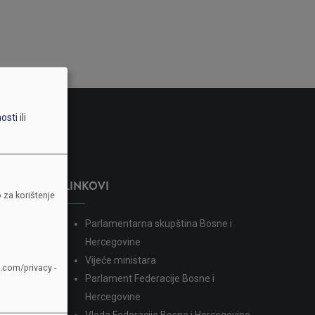
nosti
ili
LINKOVI
 za korištenje
Parlamentarna skupština Bosne i
dina
Hercegovine
Vijeće ministara
e.com/privacy -
Parlament Federacije Bosne i
Hercegovine
Vlada Federacije Bosne i Hercegovine