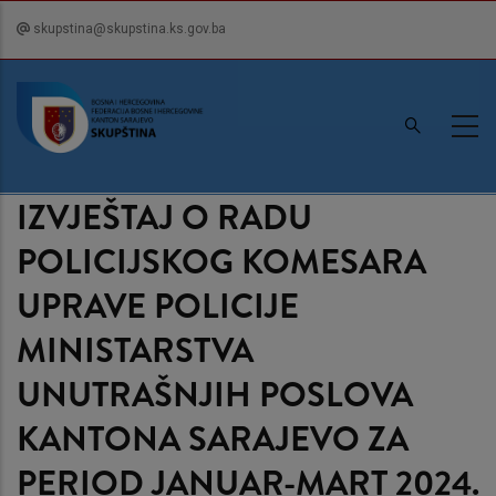
Skip
skupstina@skupstina.ks.gov.ba
to
main
content
IZVJEŠTAJ O RADU
POLICIJSKOG KOMESARA
UPRAVE POLICIJE
MINISTARSTVA
UNUTRAŠNJIH POSLOVA
KANTONA SARAJEVO ZA
PERIOD JANUAR-MART 2024.