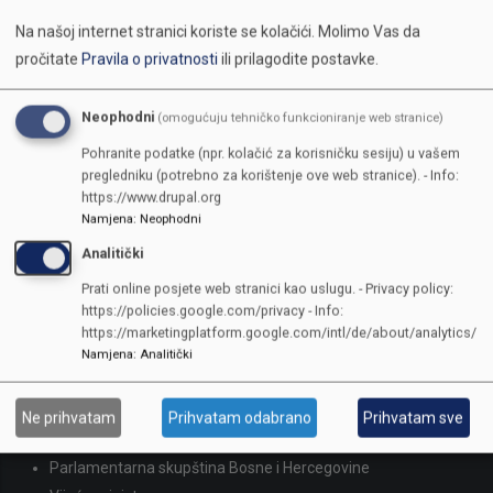
Na našoj internet stranici koriste se kolačići.
Molimo Vas da
pročitate
Pravila o privatnosti
ili prilagodite postavke.
Neophodni
(omogućuju tehničko funkcioniranje web stranice)
Pohranite podatke (npr. kolačić za korisničku sesiju) u vašem
pregledniku (potrebno za korištenje ove web stranice). - Info:
https://www.drupal.org
KONTAKTI
Namjena
:
Neophodni
Analitički
SKUPŠTINA
Prati online posjete web stranici kao uslugu. - Privacy policy:
Adresa: Sarajevo, Reisa Džemaludina Čauševića 1
https://policies.google.com/privacy - Info:
387 33 562-044
https://marketingplatform.google.com/intl/de/about/analytics/
Namjena
:
Analitički
387 33 562-210
skupstina@skupstina.ks.gov.ba
LINKOVI
Ne prihvatam
Prihvatam odabrano
Prihvatam sve
Parlamentarna skupština Bosne i Hercegovine