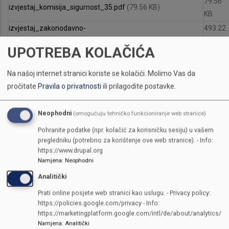
79.56
izvjestaj_komisija_sigurnost_35.pdf
(79.56 KB)
KB
izvjestaj_zakonodavno-
493.22
_pravne_komisije_08.07.2024_0.pdf
(493.22 KB)
KB
UPOTREBA KOLAČIĆA
61.03
izvjestaj_komisija_obrazovanje_i_nauku_0.pdf
(61.03 KB)
KB
Na našoj internet stranici koriste se kolačići.
Molimo Vas da
pročitate
Pravila o privatnosti
ili prilagodite postavke.
Bio na dnevnom redu
NodID
Neophodni
(omogućuju tehničko funkcioniranje web stranice)
67220
Pohranite podatke (npr. kolačić za korisničku sesiju) u vašem
Sjednica
pregledniku (potrebno za korištenje ove web stranice). - Info:
IV nastavak 16. radne sjednice
https://www.drupal.org
Namjena
:
Neophodni
Analitički
Prati online posjete web stranici kao uslugu. - Privacy policy:
https://policies.google.com/privacy - Info:
https://marketingplatform.google.com/intl/de/about/analytics/
Namjena
:
Analitički