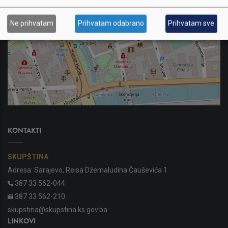
Ne prihvatam
Prihvatam odabrano
Prihvatam sve
KONTAKTI
SKUPŠTINA
Adresa: Sarajevo, Reisa Džemaludina Čauševića 1
387 33 562-044
387 33 562-210
skupstina@skupstina.ks.gov.ba
LINKOVI