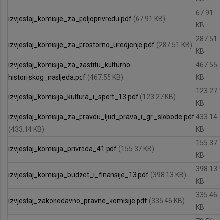
67.91
izvjestaj_komisije_za_poljoprivredu.pdf
(67.91 KB)
KB
287.51
izvjestaj_komisije_za_prostorno_uredjenje.pdf
(287.51 KB)
KB
izvjestaj_komisija_za_zastitu_kulturno-
467.55
historijskog_nasljeda.pdf
(467.55 KB)
KB
123.27
izvjestaj_komisija_kultura_i_sport_13.pdf
(123.27 KB)
KB
izvjestaj_komisija_za_pravdu_ljud_prava_i_gr._slobode.pdf
433.14
(433.14 KB)
KB
155.37
izvjestaj_komisija_privreda_41.pdf
(155.37 KB)
KB
398.13
izvjestaj_komisija_budzet_i_finansije_13.pdf
(398.13 KB)
KB
335.46
izvjestaj_zakonodavno_pravne_komisije.pdf
(335.46 KB)
KB