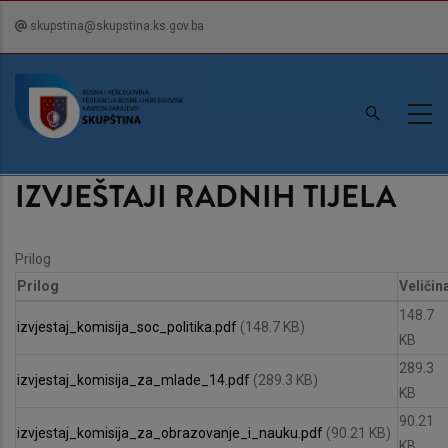
Skip
skupstina@skupstina.ks.gov.ba
to
main
content
IZVJEŠTAJI RADNIH TIJELA
Prilog
Prilog
Veličin
148.7
izvjestaj_komisija_soc_politika.pdf
(148.7 KB)
KB
289.3
izvjestaj_komisija_za_mlade_14.pdf
(289.3 KB)
KB
90.21
izvjestaj_komisija_za_obrazovanje_i_nauku.pdf
(90.21 KB)
KB