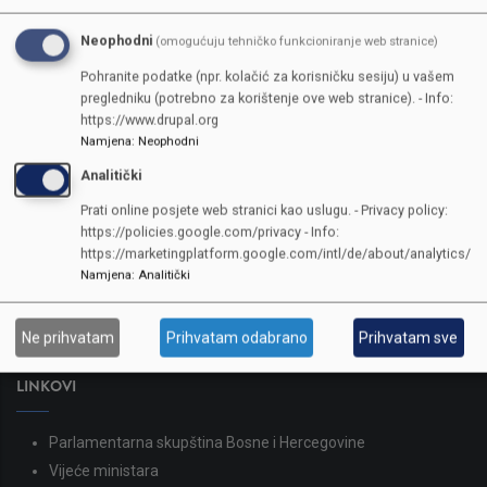
Neophodni
(omogućuju tehničko funkcioniranje web stranice)
Pohranite podatke (npr. kolačić za korisničku sesiju) u vašem
pregledniku (potrebno za korištenje ove web stranice). - Info:
https://www.drupal.org
Namjena
:
Neophodni
Analitički
KONTAKTI
Prati online posjete web stranici kao uslugu. - Privacy policy:
https://policies.google.com/privacy - Info:
SKUPŠTINA
https://marketingplatform.google.com/intl/de/about/analytics/
Namjena
:
Analitički
Adresa: Sarajevo, Reisa Džemaludina Čauševića 1
387 33 562-044
387 33 562-210
Ne prihvatam
Prihvatam odabrano
Prihvatam sve
skupstina@skupstina.ks.gov.ba
LINKOVI
Parlamentarna skupština Bosne i Hercegovine
Vijeće ministara