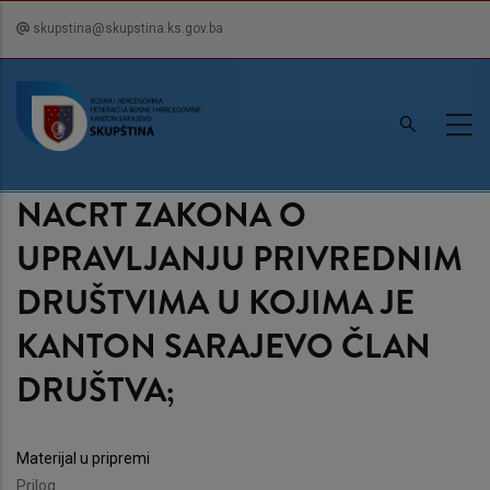
Skip
skupstina@skupstina.ks.gov.ba
to
main
content
NACRT ZAKONA O
UPRAVLJANJU PRIVREDNIM
DRUŠTVIMA U KOJIMA JE
KANTON SARAJEVO ČLAN
DRUŠTVA;
Materijal u pripremi
Prilog