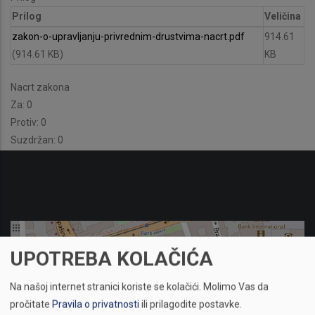
Prilog
Veličina
zakon-o-upravljanju-privrednim-drustvima-nacrt.pdf
914.61
(914.61 KB)
KB
Nacrt zakona
Za: 0
Protiv: 0
Suzdržan: 0
UPOTREBA KOLAČIĆA
Na našoj internet stranici koriste se kolačići.
Molimo Vas da
pročitate
Pravila o privatnosti
ili prilagodite postavke.