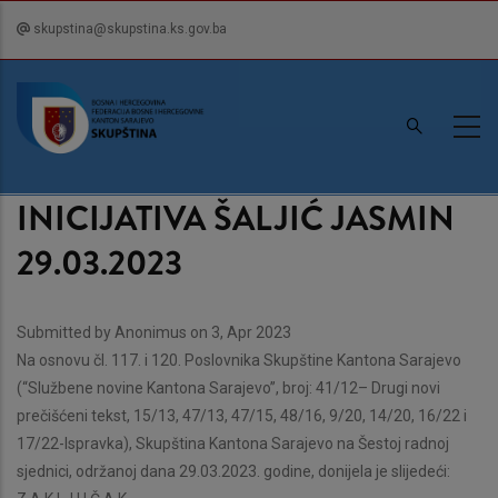
Skip
skupstina@skupstina.ks.gov.ba
to
main
content
INICIJATIVA ŠALJIĆ JASMIN
29.03.2023
Submitted by
Anonimus
on 3, Apr 2023
Na osnovu čl. 117. i 120. Poslovnika Skupštine Kantona Sarajevo
(“Službene novine Kantona Sarajevo”, broj: 41/12– Drugi novi
prečišćeni tekst, 15/13, 47/13, 47/15, 48/16, 9/20, 14/20, 16/22 i
17/22-Ispravka), Skupština Kantona Sarajevo na Šestoj radnoj
sjednici, održanoj dana 29.03.2023. godine, donijela je slijedeći: