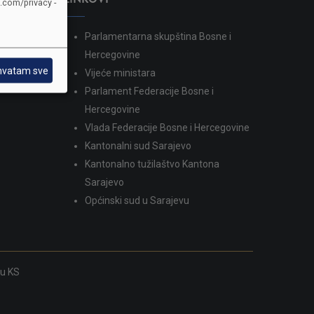
e.com/privacy -
Parlamentarna skupština Bosne i
dina
Hercegovine
hvatam sve
Vijeće ministara
Parlament Federacije Bosne i
Hercegovine
Vlada Federacije Bosne i Hercegovine
Kantonalni sud Sarajevo
Kantonalno tužilaštvo Kantona
Sarajevo
Općinski sud u Sarajevu
ku KS