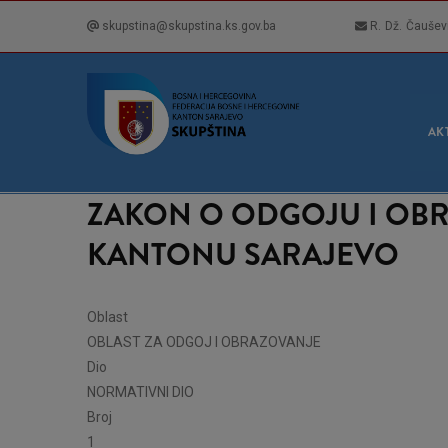
Skip
skupstina@skupstina.ks.gov.ba
R. Dž. Čaušev
to
main
content
GLA
NAVI
AK
ZAKON O ODGOJU I OBR
KANTONU SARAJEVO
Oblast
OBLAST ZA ODGOJ I OBRAZOVANJE
Dio
NORMATIVNI DIO
Broj
1