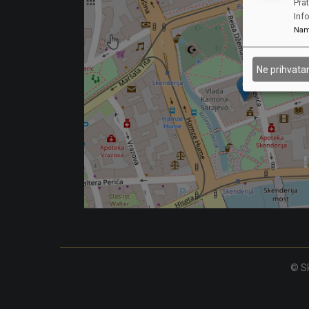
Prat
Inf
Nam
Ne prihvat
© Sk