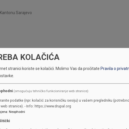
u Kantonu Sarajevo
REBA KOLAČIĆA
net stranici koriste se kolačići.
Molimo Vas da pročitate
Pravila o privat
ostavke.
ophodni
(omogućuju tehničko funkcioniranje web stranice)
ranite podatke (npr. kolačić za korisničku sesiju) u vašem pregledniku (potrebno
web stranice). - Info: https://www.drupal.org
jena
:
Neophodni
litički
KONTAKTI