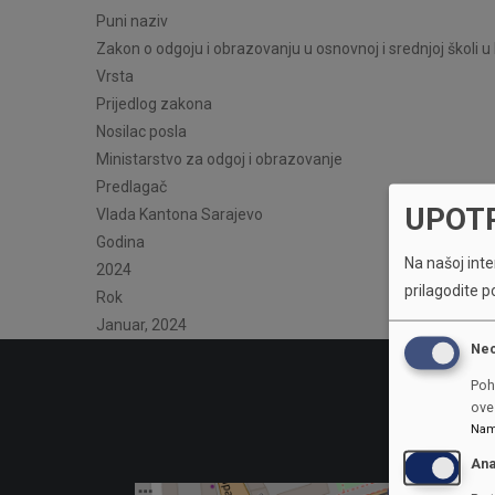
Puni naziv
Zakon o odgoju i obrazovanju u osnovnoj i srednjoj školi 
Vrsta
Prijedlog zakona
Nosilac posla
Ministarstvo za odgoj i obrazovanje
Predlagač
UPOT
Vlada Kantona Sarajevo
Godina
Na našoj inter
2024
prilagodite p
Rok
Januar, 2024
Ne
Poh
ove 
Nam
Ana