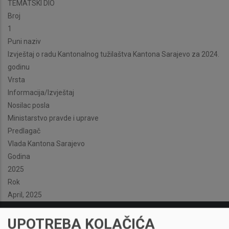
TEMATSKI DIO
Broj
1
Puni naziv
Izvještaj o radu Kantonalnog tužilaštva Kantona Sarajevo za 2024.
godinu
Vrsta
Informacija/Izvještaj
Nosilac posla
Ministarstvo pravde i uprave
Predlagač
Vlada Kantona Sarajevo
Godina
2025
Rok
April, 2025
UPOTREBA KOLAČIĆA