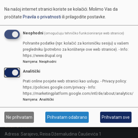
Na našoj internet stranici koriste se kolačići.
Molimo Vas da
pročitate
Pravila o privatnosti
ili prilagodite postavke.
Neophodni
(omogućuju tehničko funkcioniranje web stranice)
Pohranite podatke (npr. kolačić za korisničku sesiju) u vašem
pregledniku (potrebno za korištenje ove web stranice). - Info:
https://www.drupal.org
Namjena
:
Neophodni
Analitički
Prati online posjete web stranici kao uslugu. - Privacy policy:
https://policies.google.com/privacy - Info:
https://marketingplatform.google.com/intl/de/about/analytics/
Namjena
:
Analitički
KONTAKTI
Ne prihvatam
Prihvatam odabrano
Prihvatam sve
SKUPŠTINA
Adresa: Sarajevo, Reisa Džemaludina Čauševića 1