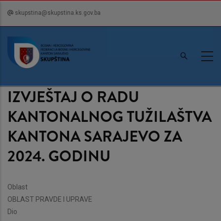
Skip
skupstina@skupstina.ks.gov.ba
to
main
content
IZVJEŠTAJ O RADU
KANTONALNOG TUŽILAŠTVA
KANTONA SARAJEVO ZA
2024. GODINU
Oblast
OBLAST PRAVDE I UPRAVE
Dio