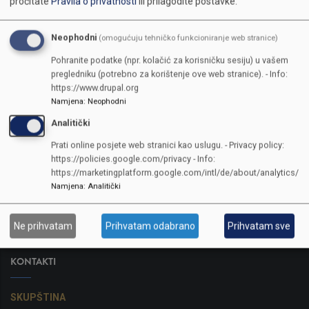
pročitate
Pravila o privatnosti
ili prilagodite postavke.
Neophodni
(omogućuju tehničko funkcioniranje web stranice)
Pohranite podatke (npr. kolačić za korisničku sesiju) u vašem
pregledniku (potrebno za korištenje ove web stranice). - Info:
https://www.drupal.org
Namjena
:
Neophodni
Analitički
Prati online posjete web stranici kao uslugu. - Privacy policy:
https://policies.google.com/privacy - Info:
https://marketingplatform.google.com/intl/de/about/analytics/
Namjena
:
Analitički
Ne prihvatam
Prihvatam odabrano
Prihvatam sve
KONTAKTI
SKUPŠTINA