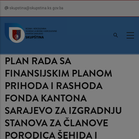
Skip
skupstina@skupstina.ks.gov.ba
to
main
content
PLAN RADA SA
FINANSIJSKIM PLANOM
PRIHODA I RASHODA
FONDA KANTONA
SARAJEVO ZA IZGRADNJU
STANOVA ZA ČLANOVE
PORODICA ŠEHIDA I