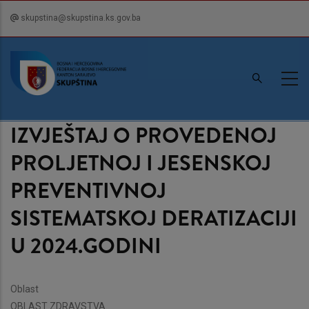
Skip
skupstina@skupstina.ks.gov.ba
to
main
content
IZVJEŠTAJ O PROVEDENOJ
PROLJETNOJ I JESENSKOJ
PREVENTIVNOJ
SISTEMATSKOJ DERATIZACIJI
U 2024.GODINI
Oblast
OBLAST ZDRAVSTVA