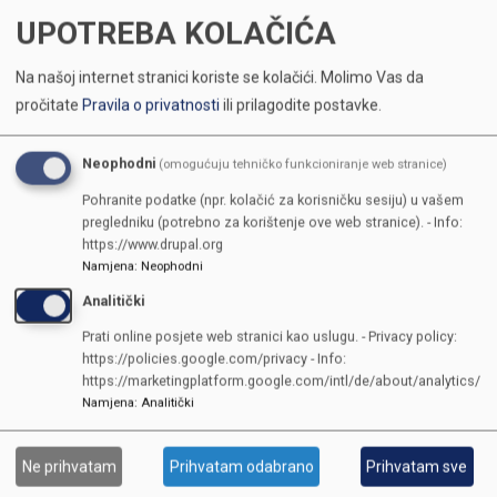
UPOTREBA KOLAČIĆA
Na našoj internet stranici koriste se kolačići.
Molimo Vas da
pročitate
Pravila o privatnosti
ili prilagodite postavke.
Neophodni
(omogućuju tehničko funkcioniranje web stranice)
Pohranite podatke (npr. kolačić za korisničku sesiju) u vašem
pregledniku (potrebno za korištenje ove web stranice). - Info:
https://www.drupal.org
Namjena
:
Neophodni
Analitički
Prati online posjete web stranici kao uslugu. - Privacy policy:
https://policies.google.com/privacy - Info:
https://marketingplatform.google.com/intl/de/about/analytics/
Namjena
:
Analitički
KONTAKTI
Ne prihvatam
Prihvatam odabrano
Prihvatam sve