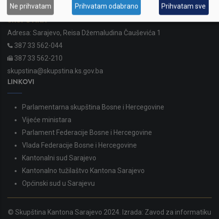
Ne prihvatam
Prihvatam odabrano
Prihvatam sve
SKUPŠTINA
Adresa: Sarajevo, Reisa Džemaludina Čauševića 1
387 33 562-044
387 33 562-210
skupstina@skupstina.ks.gov.ba
LINKOVI
Parlamentarna skupština Bosne i Hercegovine
Vijeće ministara
Parlament Federacije Bosne i Hercegovine
Vlada Federacije Bosne i Hercegovine
Kantonalni sud Sarajevo
Kantonalno tužilaštvo Kantona Sarajevo
Općinski sud u Sarajevu
© Skupština Kantona Sarajevo 2024. Izrada:
Zavod za informatiku