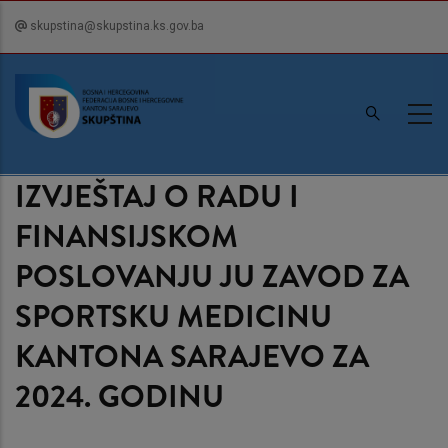
Skip
skupstina@skupstina.ks.gov.ba
to
main
content
IZVJEŠTAJ O RADU I
FINANSIJSKOM
POSLOVANJU JU ZAVOD ZA
SPORTSKU MEDICINU
KANTONA SARAJEVO ZA
2024. GODINU