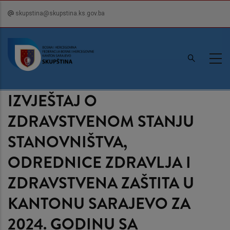
Skip
skupstina@skupstina.ks.gov.ba
to
main
content
IZVJEŠTAJ O
ZDRAVSTVENOM STANJU
STANOVNIŠTVA,
ODREDNICE ZDRAVLJA I
ZDRAVSTVENA ZAŠTITA U
KANTONU SARAJEVO ZA
2024. GODINU SA