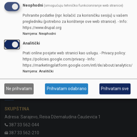
Neophodni
(omogućuju tehničko funkcioniranje web stranice)
Pohranite podatke (npr. kolačić za korisničku sesiju) u vašem
pregledniku (potrebno za korištenje ove web stranice). - Info:
https://www.drupal.org
Namjena
:
Neophodni
Analitički
Prati online posjete web stranici kao uslugu. - Privacy policy:
https://policies.google.com/privacy - Info:
https://marketingplatform.google.com/intl/de/about/analytics/
Namjena
:
Analitički
Ne prihvatam
Prihvatam odabrano
Prihvatam sve
KONTAKTI
SKUPŠTINA
Adresa: Sarajevo, Reisa Džemaludina Čauševića 1
387 33 562-044
387 33 562-210