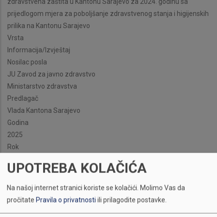
zdravstvena zaštita u Kantonu Sarajevo za 2024. godinu sa
prijedlogom mjera za poboljšanje zdravstvenog stanja i higijenskih
prilika na Kantonu Sarajevo
Vrsta
Informacija/Izvještaj
Nosilac posla
JU Zavod za javno zdravstvo
Ministarstvo zdravstva
Predlagač
Vlada Kantona Sarajevo
Godina
2025
Rok
Juli, 2025
UPOTREBA KOLAČIĆA
Na našoj internet stranici koriste se kolačići.
Molimo Vas da
pročitate
Pravila o privatnosti
ili prilagodite postavke.