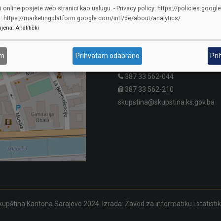
i online posjete web stranici kao uslugu. - Privacy policy: https://policies.googl
KONTAKTI
o: https://marketingplatform.google.com/intl/de/about/analytics/
jena
:
Analitički
SKUPŠTINA
Adresa: Sarajevo, Reisa Džemalu
am
Prihvatam odabrano
Pri
Čauševića 1
387 33 562-044
387 33 562-210
skupstina@skupstina.ks.gov.ba
upština Kantona Sarajevo 2024. Izrada:
Zavod za informatiku i statisti