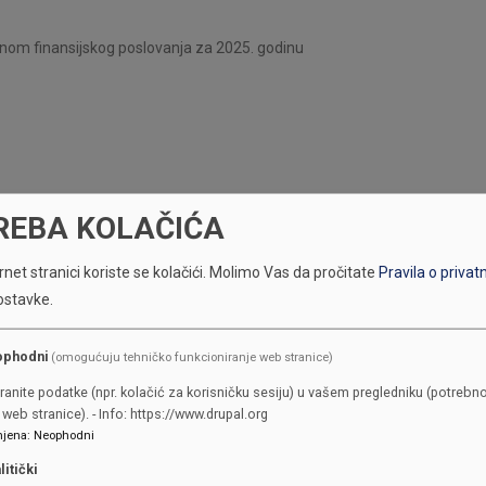
anom finansijskog poslovanja za 2025. godinu
REBA KOLAČIĆA
net stranici koriste se kolačići.
Molimo Vas da pročitate
Pravila o privat
ostavke.
ophodni
(omogućuju tehničko funkcioniranje web stranice)
ranite podatke (npr. kolačić za korisničku sesiju) u vašem pregledniku (potrebno
web stranice). - Info: https://www.drupal.org
jena
:
Neophodni
litički