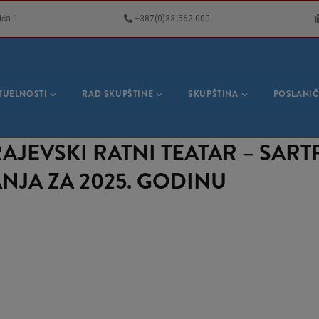
ića 1
+387(0)33 562-000
VNA
GACIJA
TUELNOSTI
RAD SKUPŠTINE
SKUPŠTINA
POSLANIČ
JEVSKI RATNI TEATAR – SART
NJA ZA 2025. GODINU