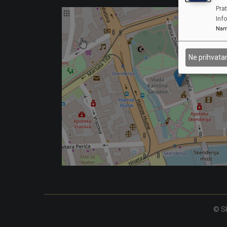
Prat
Inf
Nam
Ne prihvat
© Sk