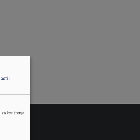
nosti
ili
 za korištenje