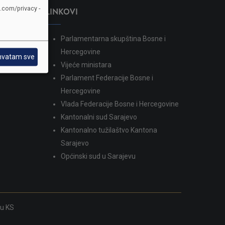
e.com/privacy -
LINKOVI
Parlamentarna skupština Bosne i
dina
Hercegovine
hvatam sve
Vijeće ministara
Parlament Federacije Bosne i
Hercegovine
Vlada Federacije Bosne i Hercegovine
Kantonalni sud Sarajevo
Kantonalno tužilaštvo Kantona
Sarajevo
Općinski sud u Sarajevu
ku KS