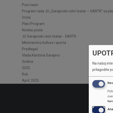
Puni naziv
Program rada JU „Sarajevski ratni teatar – SARTR” sa pl
Vrsta
Plan/Program
Nosilac posla
JU Sarajevski ratni teatar - SARTR
Ministarstvo kulture i sporta
Predlagač
UPOT
Vlada Kantona Sarajevo
Godina
Na našoj inter
2025
prilagodite p
Rok
April, 2025
Ne
Poh
ove 
Nam
Ana