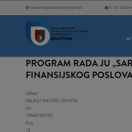
Skip
skupstina@skupstina.ks.gov.ba
R. Dž. Čaušev
to
main
content
GLA
NAVI
AK
PROGRAM RADA JU „SARA
FINANSIJSKOG POSLOVA
Oblast
OBLAST KULTURE I SPORTA
Dio
TEMATSKI DIO
Broj
18