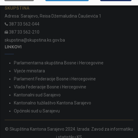
SKUPŠTINA
Adresa: Sarajevo, Reisa Džemaludina Čauševića 1
387 33 562-044
387 33 562-210
skupstina@skupstina.ks.gov.ba
LINKOVI
Parlamentarna skupština Bosne i Hercegovine
Vijeće ministara
Parlament Federacije Bosne i Hercegovine
Vlada Federacije Bosne i Hercegovine
Kantonalni sud Sarajevo
Kantonalno tužilaštvo Kantona Sarajevo
Općinski sud u Sarajevu
© Skupština Kantona Sarajevo 2024. Izrada:
Zavod za informatiku
i statistiku KS