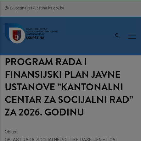
Skip
skupstina@skupstina.ks.gov.ba
to
main
content
PROGRAM RADA I
FINANSIJSKI PLAN JAVNE
USTANOVE ”KANTONALNI
CENTAR ZA SOCIJALNI RAD”
ZA 2026. GODINU
Oblast
OBLAST RADA, SOCIJALNE POLITIKE, RASELJENIH LICA I