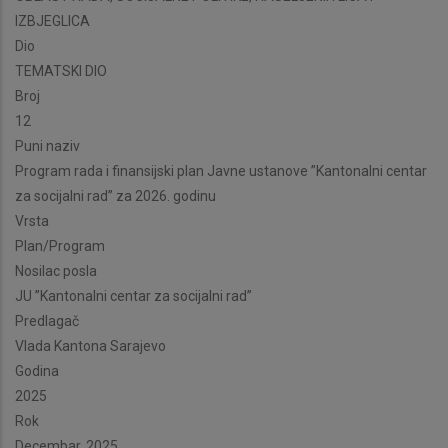
IZBJEGLICA
Dio
TEMATSKI DIO
Broj
12
Puni naziv
Program rada i finansijski plan Javne ustanove ”Kantonalni centar
za socijalni rad” za 2026. godinu
Vrsta
Plan/Program
Nosilac posla
JU ”Kantonalni centar za socijalni rad”
Predlagač
Vlada Kantona Sarajevo
Godina
2025
Rok
Decembar, 2025