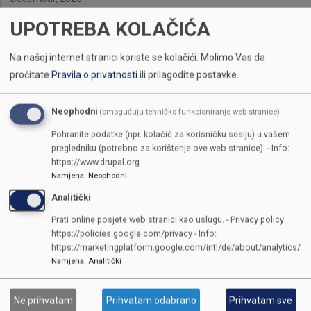
UPOTREBA KOLAČIĆA
Na našoj internet stranici koriste se kolačići.
Molimo Vas da
pročitate
Pravila o privatnosti
ili prilagodite postavke.
Neophodni
(omogućuju tehničko funkcioniranje web stranice)
Pohranite podatke (npr. kolačić za korisničku sesiju) u vašem
pregledniku (potrebno za korištenje ove web stranice). - Info:
https://www.drupal.org
Namjena
:
Neophodni
Analitički
Prati online posjete web stranici kao uslugu. - Privacy policy:
https://policies.google.com/privacy - Info:
https://marketingplatform.google.com/intl/de/about/analytics/
Namjena
:
Analitički
KONTAKTI
Ne prihvatam
Prihvatam odabrano
Prihvatam sve