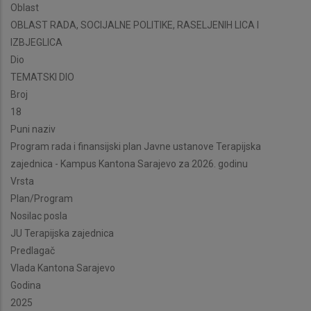
Oblast
OBLAST RADA, SOCIJALNE POLITIKE, RASELJENIH LICA I
IZBJEGLICA
Dio
TEMATSKI DIO
Broj
18
Puni naziv
Program rada i finansijski plan Javne ustanove Terapijska
zajednica - Kampus Kantona Sarajevo za 2026. godinu
Vrsta
Plan/Program
Nosilac posla
JU Terapijska zajednica
Predlagač
Vlada Kantona Sarajevo
Godina
2025