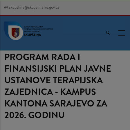
Skip
skupstina@skupstina.ks.gov.ba
to
main
content
PROGRAM RADA I
FINANSIJSKI PLAN JAVNE
USTANOVE TERAPIJSKA
ZAJEDNICA - KAMPUS
KANTONA SARAJEVO ZA
2026. GODINU