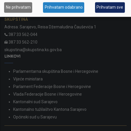
KONTAKTI
Ne prihvatam
Prihvatam odabrano
Prihvatam sve
SKUPŠTINA
Adresa: Sarajevo, Reisa Džemaludina Čauševića 1
387 33 562-044
387 33 562-210
skupstina@skupstina.ks.gov.ba
LINKOVI
Parlamentarna skupština Bosne i Hercegovine
Vijeće ministara
Parlament Federacije Bosne i Hercegovine
Vlada Federacije Bosne i Hercegovine
Kantonalni sud Sarajevo
Kantonalno tužilaštvo Kantona Sarajevo
Općinski sud u Sarajevu