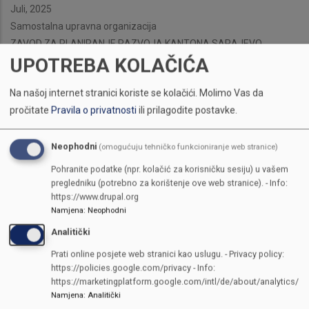
Juli, 2025
Samostalna upravna organizacija
ZAVOD ZA PLANIRANJE RAZVOJA KANTONA SARAJEVO
UPOTREBA KOLAČIĆA
Na našoj internet stranici koriste se kolačići.
Molimo Vas da
pročitate
Pravila o privatnosti
ili prilagodite postavke.
Neophodni
(omogućuju tehničko funkcioniranje web stranice)
Pohranite podatke (npr. kolačić za korisničku sesiju) u vašem
pregledniku (potrebno za korištenje ove web stranice). - Info:
https://www.drupal.org
Namjena
:
Neophodni
Analitički
Prati online posjete web stranici kao uslugu. - Privacy policy:
https://policies.google.com/privacy - Info:
https://marketingplatform.google.com/intl/de/about/analytics/
Namjena
:
Analitički