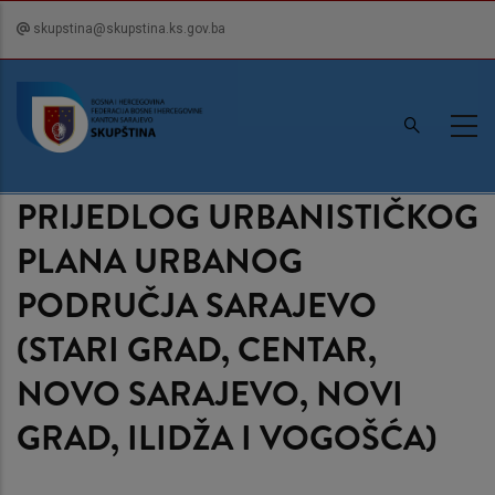
Skip
skupstina@skupstina.ks.gov.ba
to
main
content
PRIJEDLOG URBANISTIČKOG
PLANA URBANOG
PODRUČJA SARAJEVO
(STARI GRAD, CENTAR,
NOVO SARAJEVO, NOVI
GRAD, ILIDŽA I VOGOŠĆA)