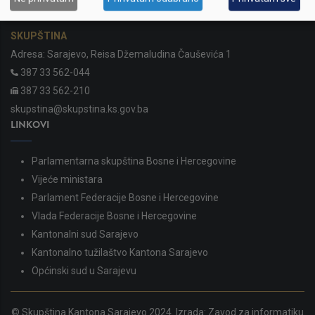
SKUPŠTINA
Adresa: Sarajevo, Reisa Džemaludina Čauševića 1
387 33 562-044
387 33 562-210
skupstina@skupstina.ks.gov.ba
LINKOVI
Parlamentarna skupština Bosne i Hercegovine
Vijeće ministara
Parlament Federacije Bosne i Hercegovine
Vlada Federacije Bosne i Hercegovine
Kantonalni sud Sarajevo
Kantonalno tužilaštvo Kantona Sarajevo
Općinski sud u Sarajevu
© Skupština Kantona Sarajevo 2024. Izrada:
Zavod za informatiku