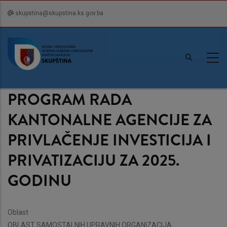
Skip
skupstina@skupstina.ks.gov.ba
to
main
content
PROGRAM RADA
KANTONALNE AGENCIJE ZA
PRIVLAČENJE INVESTICIJA I
PRIVATIZACIJU ZA 2025.
GODINU
Oblast
OBLAST SAMOSTALNIH UPRAVNIH ORGANIZACIJA