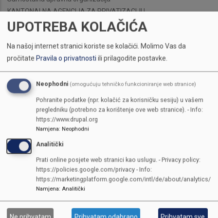
KANTONALNA AGENCIJA ZA PRIVATIZACIJU
UPOTREBA KOLAČIĆA
Na našoj internet stranici koriste se kolačići.
Molimo Vas da
pročitate
Pravila o privatnosti
ili prilagodite postavke.
Neophodni
(omogućuju tehničko funkcioniranje web stranice)
Pohranite podatke (npr. kolačić za korisničku sesiju) u vašem
pregledniku (potrebno za korištenje ove web stranice). - Info:
https://www.drupal.org
Namjena
:
Neophodni
Analitički
Prati online posjete web stranici kao uslugu. - Privacy policy:
https://policies.google.com/privacy - Info:
https://marketingplatform.google.com/intl/de/about/analytics/
Namjena
:
Analitički
Ne prihvatam
Prihvatam odabrano
Prihvatam sve
KONTAKTI