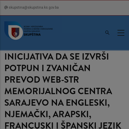
Skip
skupstina@skupstina.ks.gov.ba
to
main
content
INICIJATIVA DA SE IZVRŠI
POTPUN I ZVANIČAN
PREVOD WEB-STR
MEMORIJALNOG CENTRA
SARAJEVO NA ENGLESKI,
NJEMAČKI, ARAPSKI,
FRANCUSKI I ŠPANSKI JEZIK