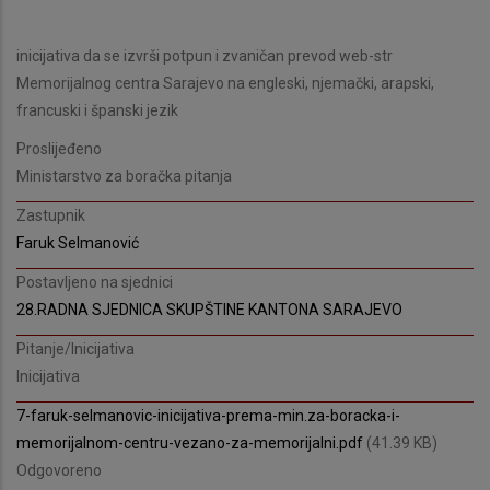
inicijativa da se izvrši potpun i zvaničan prevod web-str
Memorijalnog centra Sarajevo na engleski, njemački, arapski,
francuski i španski jezik
Proslijeđeno
Ministarstvo za boračka pitanja
Zastupnik
Faruk Selmanović
Postavljeno na sjednici
28.RADNA SJEDNICA SKUPŠTINE KANTONA SARAJEVO
Pitanje/Inicijativa
Inicijativa
7-faruk-selmanovic-inicijativa-prema-min.za-boracka-i-
memorijalnom-centru-vezano-za-memorijalni.pdf
(41.39 KB)
Odgovoreno