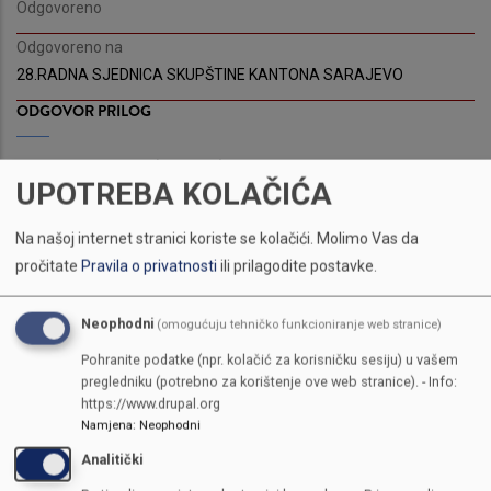
Odgovoreno
Odgovoreno na
28.RADNA SJEDNICA SKUPŠTINE KANTONA SARAJEVO
ODGOVOR PRILOG
f.selmanovic_7.pdf
(83.62 KB)
UPOTREBA KOLAČIĆA
f.selmanovic.pdf
(83.97 KB)
Na našoj internet stranici koriste se kolačići.
Molimo Vas da
pročitate
Pravila o privatnosti
ili prilagodite postavke.
Neophodni
(omogućuju tehničko funkcioniranje web stranice)
Pohranite podatke (npr. kolačić za korisničku sesiju) u vašem
pregledniku (potrebno za korištenje ove web stranice). - Info:
https://www.drupal.org
Namjena
:
Neophodni
Analitički