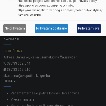
Prati online posjete web stranici kao uslugu. - Privacy policy:
https://policies.google.com/privacy - Info:
https://marketingplatform.google.com/intl/de/about/analytics/
Namjena
:
Analitički
Ne prihvatam
Prihvatam odabrano
Prihvatam sve
KONTAKTI
SKUPŠTINA
Adresa: Sarajevo, Reisa Džemaludina Čauševića 1
387 33 562-044
387 33 562-210
skupstina@skupstina.ks.gov.ba
LINKOVI
Parlamentarna skupština Bosne i Hercegovine
Vijeće ministara
Parlament Federacije Bosne i Hercegovine