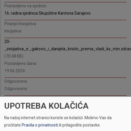
Postavljeno na sjednici
16. radna sjednica Skupštine Kantona Sarajevo
Pitanje/Inicijativa
Inicijativa
20-
_inicijativa_e._gakovic_i_danijela_kristic_prema_vladi_ks_min.z
(70.48 KB)
Postavljeno dana
19.06.2024
Odgovoreno
Odgovoreno
ODGOVOR PRILOG
UPOTREBA KOLAČIĆA
kristic_gakovic_1.pdf
(366.61 KB)
Na našoj internet stranici koriste se kolačići.
Molimo Vas da
pročitate
Pravila o privatnosti
ili prilagodite postavke.