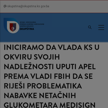
Skip
skupstina@skupstina.ks.gov.ba
to
main
content
INICIRAMO DA VLADA KS U
OKVIRU SVOJIH
NADLEŽNOSTI UPUTI APEL
PREMA VLADI FBIH DA SE
RIJEŠI PROBLEMATIKA
NABAVKE NETAČNIH
GLUKOMETARA MEDISIGN