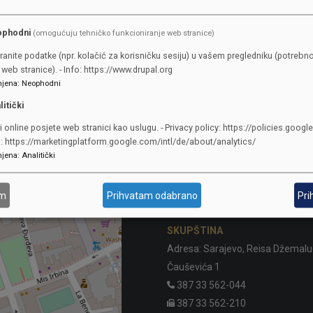
ophodni
(omogućuju tehničko funkcioniranje web stranice)
ranite podatke (npr. kolačić za korisničku sesiju) u vašem pregledniku (potrebno
web stranice). - Info: https://www.drupal.org
jena
:
Neophodni
litički
i online posjete web stranici kao uslugu. - Privacy policy: https://policies.googl
o: https://marketingplatform.google.com/intl/de/about/analytics/
jena
:
Analitički
KONTAKTI
am
Prihvatam odabrano
Pri
SKUPŠTINA
Adresa: Sarajevo, Reisa Džemalu
Čauševića 1
387 33 562-044
387 33 562-210