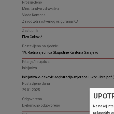
Proslijeđeno
Ministarstvo zdravstva
Vlada Kantona
Zavod zdravstvenog osiguranja KS
Zastupnik
Elza Gaković
Postavljeno na sjednici
19. Radna sjednica Skupštine Kantona Sarajevo
Pitanje/Inicijativa
Inicijativa
inicijativa-e-gakovic-registracija-mjeraca-u-krvi-libre.pdf
Postavljeno dana
29.01.2025
UPOT
Odgovoreno
Djelomično odgovoreno
Na našoj inter
prilagodite p