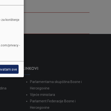
 za korištenje
e.com/privacy -
LINKOVI
hvatam sve
Parlamentarna skupština Bosne i
dina
Hercegovine
Vijeće ministara
Parlament Federacije Bosne i
Hercegovine