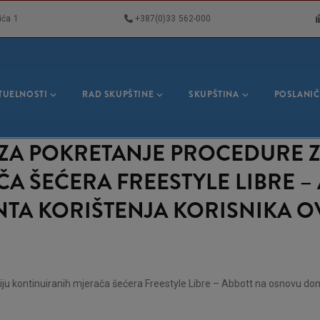
ića 1
+387(0)33 562-000
VNA
GACIJA
TUELNOSTI
RAD SKUPŠTINE
SKUPŠTINA
POSLANIČ
 ZA POKRETANJE PROCEDURE Z
A ŠEĆERA FREESTYLE LIBRE 
A KORIŠTENJA KORISNIKA O
ciju kontinuiranih mjerača šećera Freestyle Libre – Abbott na osnovu do