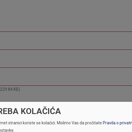
(229.84 KB)
REBA KOLAČIĆA
net stranici koriste se kolačići.
Molimo Vas da pročitate
Pravila o privat
ostavke.