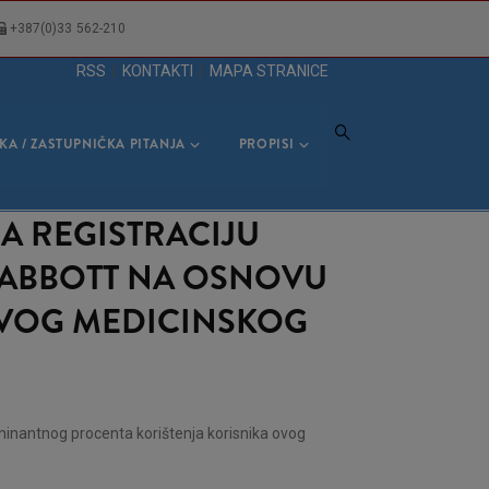
+387(0)33 562-210
RSS
|
KONTAKTI
|
MAPA STRANICE
KA / ZASTUPNIČKA PITANJA
PROPISI
A REGISTRACIJU
– ABBOTT NA OSNOVU
VOG MEDICINSKOG
minantnog procenta korištenja korisnika ovog