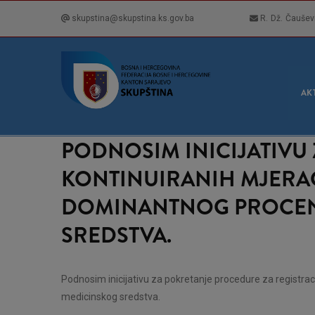
Skip
skupstina@skupstina.ks.gov.ba
R. Dž. Čaušev
to
main
content
GLA
NAVI
AK
PODNOSIM INICIJATIVU
KONTINUIRANIH MJERAČ
DOMINANTNOG PROCENT
SREDSTVA.
Podnosim inicijativu za pokretanje procedure za registra
medicinskog sredstva.