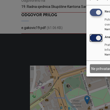
Odgovoreno na
19. Radna sjednica Skupštine Kantona Sarajevo
Ne
ODGOVOR PRILOG
Poh
ove 
e.gakovic19.pdf
(61.06 KB)
Nam
Ana
Prat
Inf
Nam
Ne prihvat