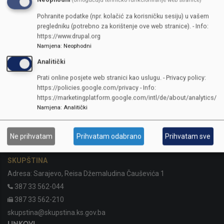
(omogućuju tehničko funkcioniranje web stranice)
Pohranite podatke (npr. kolačić za korisničku sesiju) u vašem
pregledniku (potrebno za korištenje ove web stranice). - Info:
https://www.drupal.org
Namjena
:
Neophodni
Analitički
Prati online posjete web stranici kao uslugu. - Privacy policy:
https://policies.google.com/privacy - Info:
https://marketingplatform.google.com/intl/de/about/analytics/
Namjena
:
Analitički
KONTAKTI
Ne prihvatam
Prihvatam odabrano
Prihvatam sve
SKUPŠTINA
Adresa: Sarajevo, Reisa Džemaludina Čauševića 1
387 33 562-044
387 33 562-210
skupstina@skupstina.ks.gov.ba
LINKOVI