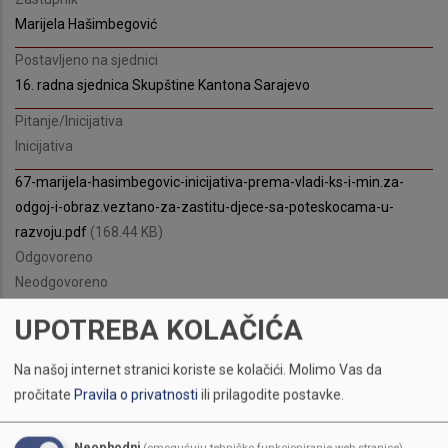
Marijela Hašimbegović
Postavljeno na sjednici
16. radna sjednica Skupštine Kantona Sarajevo
Pitanje/Inicijativa
Inicijativa
67-marijela-hasimbegovic-inicijativa-prema-vladi-ks-i-min.za-
odgoj-i-obraz.veztano-za-zastitu-djece-sa-poteskocama-u-
razvoju.pdf
(168.44 KB)
Odgovoreno
Neodgovoreno
UPOTREBA KOLAČIĆA
Na našoj internet stranici koriste se kolačići.
Molimo Vas da
pročitate
Pravila o privatnosti
ili prilagodite postavke.
Neophodni