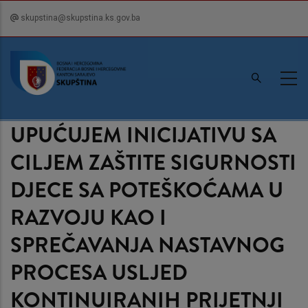
Skip
skupstina@skupstina.ks.gov.ba
to
main
content
UPUĆUJEM INICIJATIVU SA
CILJEM ZAŠTITE SIGURNOSTI
DJECE SA POTEŠKOĆAMA U
RAZVOJU KAO I
SPREČAVANJA NASTAVNOG
PROCESA USLJED
KONTINUIRANIH PRIJETNJI